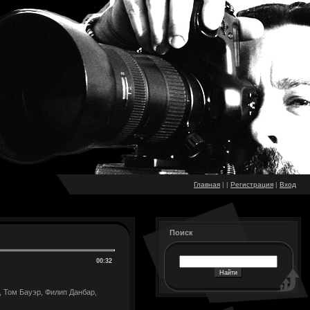
Главная
|
|
Регистрация
|
Вход
Поиск
00:32
 Том Бауэр, Филип Данбар,