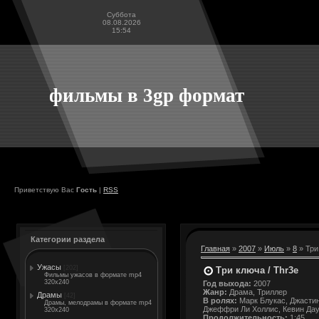
Суббота
08.08.2026
15:54
фильмы в 3gp формат
Приветствую Вас
Гость
|
RSS
Категории раздела
Главная
»
2007
»
Июль
»
8
» Три
Ужасы
[202]
Три ключа / Thr3e
Фильмы ужасов в формате mp4
320x240
Год выхода:
2007
Жанр:
Драма, Триллер
Драмы
[42]
В ролях:
Марк Блукас, Джастин
Драмы, мелодрамы в формате mp4
Джеффри Ли Холлис, Кевин Дау
320x240
Продолжительность:
1:45