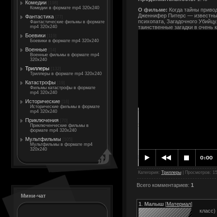
Комедии
[198]
Комедии в формате mp4 320x240
О фильме:
Когда тайны приводя
Дженнифер Питерс — известный
Фантастика
[77]
психопата, Загадочного Убийцу
Фантастические фильмы в формате
mp4 320x240
таинственные загадки в очень 
Боевики
[119]
Боевики в формате mp4 320x240
Военные
[14]
Военные фильмы в формате mp4
320x240
Триллеры
[132]
Триллеры в формате mp4 320x240
Катастрофы
[19]
Фильмы катастрофы в формате
mp4 320x240
Исторические
[18]
Исторические фильмы в формате
mp4 320x240
Приключения
[70]
Приключенческие фильмы в
формате mp4 320x240
Мультфильмы
[105]
Мультфильмы в формате mp4
320x240
Категория
:
Триллеры
|
Просмотров
: 1
Всего комментариев
:
1
Мини-чат
1
.
Малыш
[
Материал
]
класс)