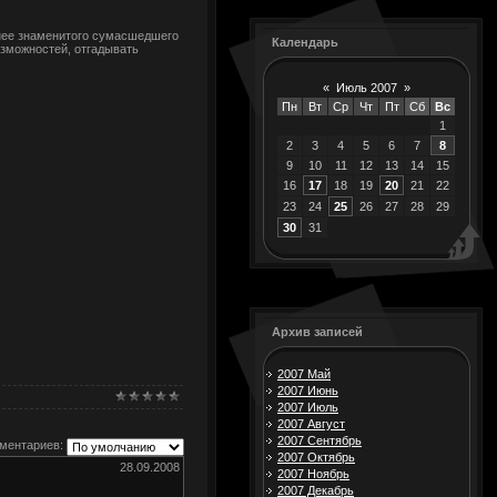
 нее знаменитого сумасшедшего
Календарь
озможностей, отгадывать
«
Июль 2007
»
Пн
Вт
Ср
Чт
Пт
Сб
Вс
1
2
3
4
5
6
7
8
9
10
11
12
13
14
15
16
17
18
19
20
21
22
23
24
25
26
27
28
29
30
31
Архив записей
2007 Май
2007 Июнь
2007 Июль
2007 Август
2007 Сентябрь
ментариев:
2007 Октябрь
28.09.2008
2007 Ноябрь
2007 Декабрь