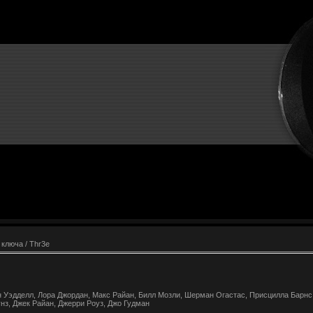
 ключа / Thr3e
 Уэдделл, Лора Джордан, Макс Райан, Билл Мозли, Шерман Огастас, Присцилла Барнс,
нз, Джек Райан, Джерри Роуз, Джо Гудман