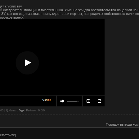
т к убийству...
 следователь полиции и писательница. Именно эти два обстоятельства нацелили на
. ЗУ, как его еще называют, вынуждает свои жертвы, на пределах собственных сил и в
короткое время.
560 |
Добавил
:
3gp
|
Рейтинг
:
0.0
/
0
Порядок вывода ком
 смотрите)