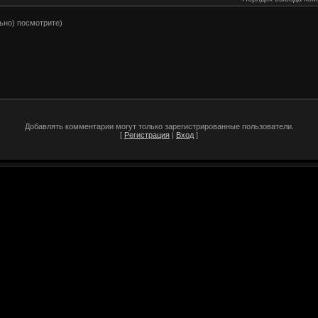
ьно) посмотрите)
Добавлять комментарии могут только зарегистрированные пользователи.
[
Регистрация
|
Вход
]