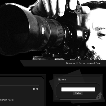
Главная
|
|
Регистрация
|
Вход
Поиск
16:38
Корлис Койн