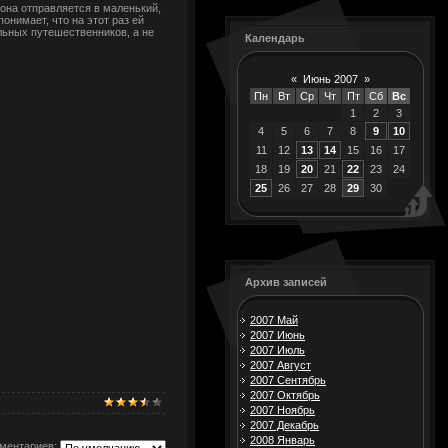
она отправляется в маленький,
онимает, что на этот раз ей
льных путешественников, а не
Календарь
«
Июнь 2007
»
Пн
Вт
Ср
Чт
Пт
Сб
Вс
1
2
3
4
5
6
7
8
9
10
11
12
13
14
15
16
17
18
19
20
21
22
23
24
25
26
27
28
29
30
Архив записей
2007 Май
2007 Июнь
2007 Июль
2007 Август
2007 Сентябрь
2007 Октябрь
2007 Ноябрь
2007 Декабрь
2008 Январь
ментариев: