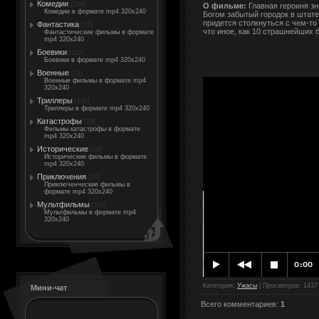
Комедии
[198]
О фильме:
Главная героиня зн
Комедии в формате mp4 320x240
Богом забытый городок в штате
придется столкнуться с чем-то
Фантастика
[77]
что иное, как 10 страшнейших
Фантастические фильмы в формате
mp4 320x240
Боевики
[119]
Боевики в формате mp4 320x240
Военные
[14]
Военные фильмы в формате mp4
320x240
Триллеры
[132]
Триллеры в формате mp4 320x240
Катастрофы
[19]
Фильмы катастрофы в формате
mp4 320x240
Исторические
[18]
Исторические фильмы в формате
mp4 320x240
Приключения
[70]
Приключенческие фильмы в
формате mp4 320x240
Мультфильмы
[105]
Мультфильмы в формате mp4
320x240
Категория
:
Ужасы
|
Просмотров
: 1437
Мини-чат
Всего комментариев
:
1