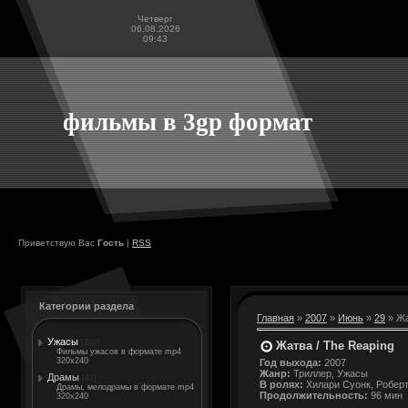
Четверг
06.08.2026
09:43
фильмы в 3gp формат
Приветствую Вас
Гость
|
RSS
Категории раздела
Главная
»
2007
»
Июнь
»
29
» Жа
Ужасы
[202]
Жатва / The Reaping
Фильмы ужасов в формате mp4
320x240
Год выхода:
2007
Жанр:
Триллер, Ужасы
Драмы
[42]
В ролях:
Хилари Суонк, Роберт
Драмы, мелодрамы в формате mp4
Продолжительность:
96 мин
320x240