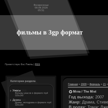
Воскресенье
09.08.2026
05:51
фильмы в 3gp формат
Приветствую Вас
Гость
|
RSS
Категории раздела
Главная
»
2009
»
Февраль
»
21
»
Ужасы
[202]
Мгла / The Mist
Фильмы ужасов в формате mp4
320x240
Год выхода:
2007
Драмы
[42]
Жанр:
Драма, Стивен
Драмы, мелодрамы в формате mp4
320x240
В ролях:
Томас Джей