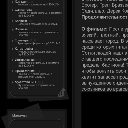
Комедии
[198]
Брогер, Грегг Бразз
Комедии в формате mp4 320x240
Седилльо, Дерек Ко
Фантастика
[77]
Фантастические фильмы в формате
Продолжительност
mp4 320x240
Боевики
[119]
Боевики в формате mp4 320x240
О фильме:
После ур
Военные
[14]
Военные фильмы в формате mp4
вязкий, плотный, пр
320x240
накрывает город. В
Триллеры
[132]
Триллеры в формате mp4 320x240
среди которых гиган
Катастрофы
[19]
Сотня людей нашла 
Фильмы катастрофы в формате
mp4 320x240
ставшего последним
Исторические
[18]
Исторические фильмы в формате
пределы бастиона! Т
mp4 320x240
чтобы вонзить свои 
Приключения
[70]
Приключенческие фильмы в
хватит запасов прод
формате mp4 320x240
вынужденное сидени
Мультфильмы
[105]
Мультфильмы в формате mp4
союзников во врагов
320x240
Мини-чат