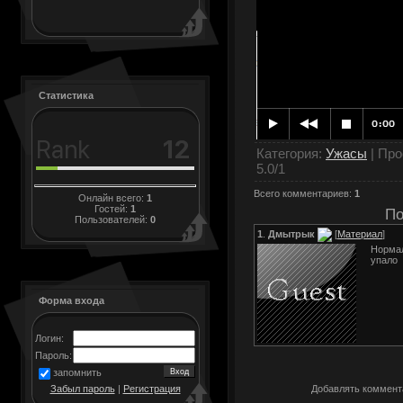
Статистика
Категория
:
Ужасы
|
Про
5.0
/
1
Всего комментариев
:
1
Онлайн всего:
1
Гостей:
1
По
Пользователей:
0
1
.
Дмытрык
[
Материал
]
Нормал
упало
Форма входа
Логин:
Пароль:
запомнить
Добавлять коммента
Забыл пароль
|
Регистрация