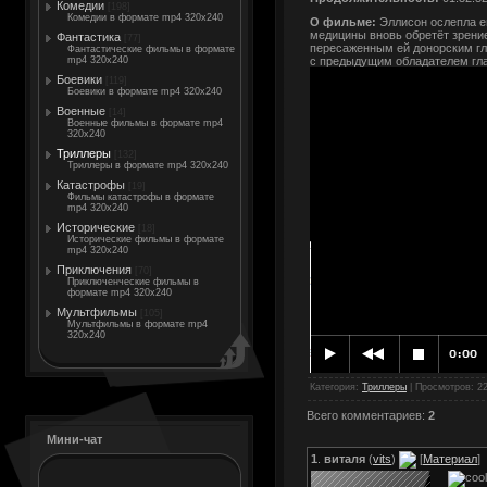
Комедии
[198]
Комедии в формате mp4 320x240
О фильме:
Эллисон ослепла ещ
медицины вновь обретёт зрение
Фантастика
[77]
пересаженным ей донорским гла
Фантастические фильмы в формате
mp4 320x240
с предыдущим обладателем гла
Боевики
[119]
Боевики в формате mp4 320x240
Военные
[14]
Военные фильмы в формате mp4
320x240
Триллеры
[132]
Триллеры в формате mp4 320x240
Катастрофы
[19]
Фильмы катастрофы в формате
mp4 320x240
Исторические
[18]
Исторические фильмы в формате
mp4 320x240
Приключения
[70]
Приключенческие фильмы в
формате mp4 320x240
Мультфильмы
[105]
Мультфильмы в формате mp4
320x240
Категория
:
Триллеры
|
Просмотров
: 2
Всего комментариев
:
2
Мини-чат
1
.
виталя
(
vits
)
[
Материал
]