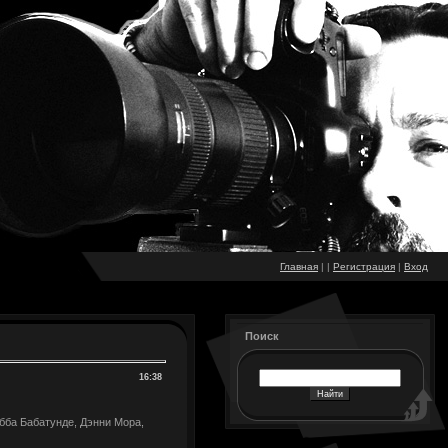
Главная
|
|
Регистрация
|
Вход
Поиск
16:38
бба Бабатунде, Дэнни Мора,