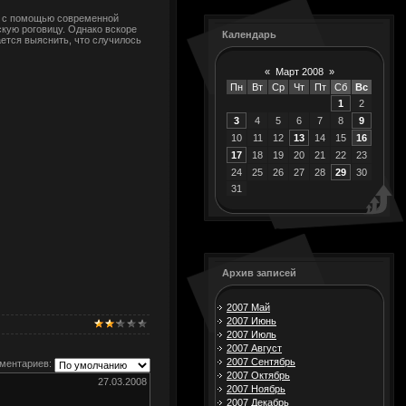
да с помощью современной
скую роговицу. Однако вскоре
Календарь
ется выяснить, что случилось
«
Март 2008
»
Пн
Вт
Ср
Чт
Пт
Сб
Вс
1
2
3
4
5
6
7
8
9
10
11
12
13
14
15
16
17
18
19
20
21
22
23
24
25
26
27
28
29
30
31
Архив записей
2007 Май
2007 Июнь
2007 Июль
2007 Август
2007 Сентябрь
ментариев:
2007 Октябрь
27.03.2008
2007 Ноябрь
2007 Декабрь