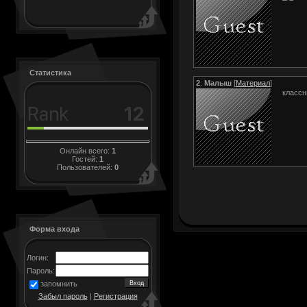
Статистика
2
.
Малыш
[
Материал
]
классн
Онлайн всего:
1
Гостей:
1
Пользователей:
0
Форма входа
Логин:
Пароль:
запомнить
Забыл пароль
|
Регистрация