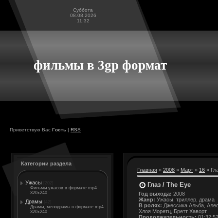
Суббота
08.08.2026
11:32
фильмы в 3gp формат
Приветствую Вас
Гость
|
RSS
Категории раздела
Главная
»
2008
»
Март
»
16
» Гла
Ужасы
[202]
Глаз / The Eye
Фильмы ужасов в формате mp4
320x240
Год выхода:
2008
Жанр:
Ужасы, триллер, драма
Драмы
[42]
В ролях:
Джессика Альба, Алес
Драмы, мелодрамы в формате mp4
Хлоя Моретц, Бретт Хаворт
320x240
Продолжительность:
01:32:5