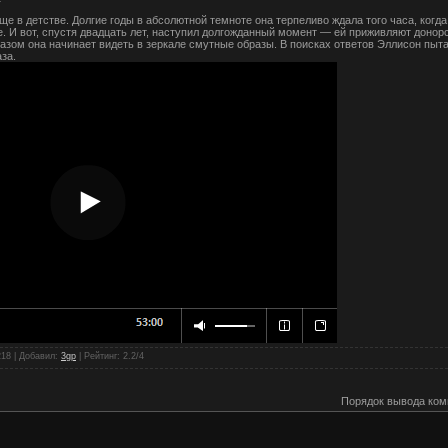
е в детстве. Долгие годы в абсолютной темноте она терпеливо ждала того часа, ког
. И вот, спустя двадцать лет, наступил долгожданный момент — ей приживляют донор
зом она начинает видеть в зеркале смутные образы. В поисках ответов Эллисон пыта
за.
218 |
Добавил
:
3gp
|
Рейтинг
:
2.2
/
4
Порядок вывода ком