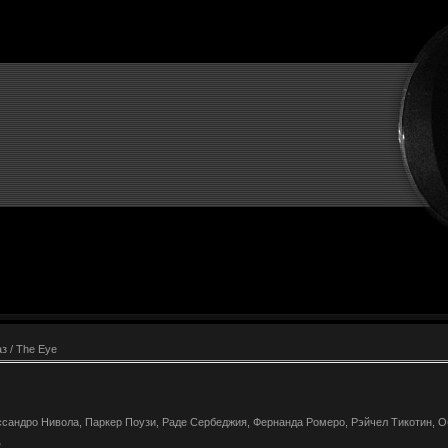
з / The Eye
сандро Нивола, Паркер Поузи, Раде Сербеджия, Фернанда Ромеро, Рэйчел Тикотин, О
2