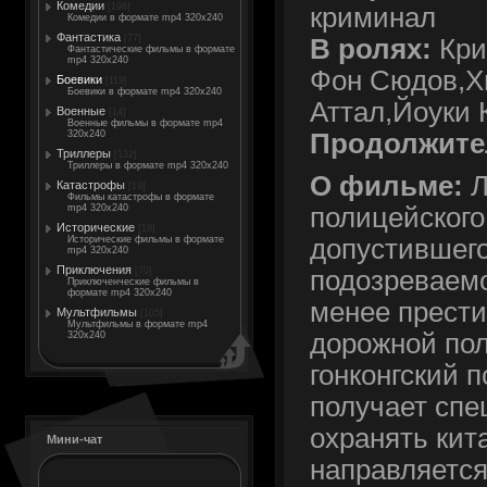
Комедии
[198]
криминал
Комедии в формате mp4 320x240
Фантастика
[77]
В ролях:
Кри
Фантастические фильмы в формате
mp4 320x240
Фон Сюдов,Х
Боевики
[119]
Боевики в формате mp4 320x240
Аттал,Йоуки К
Военные
[14]
Военные фильмы в формате mp4
Продолжите
320x240
Триллеры
[132]
Триллеры в формате mp4 320x240
О фильме:
Л
Катастрофы
[19]
Фильмы катастрофы в формате
mp4 320x240
полицейского
Исторические
[18]
Исторические фильмы в формате
допустившего
mp4 320x240
Приключения
[70]
подозреваемо
Приключенческие фильмы в
формате mp4 320x240
менее прест
Мультфильмы
[105]
Мультфильмы в формате mp4
дорожной по
320x240
гонконгский 
получает спе
охранять кит
Мини-чат
направляется