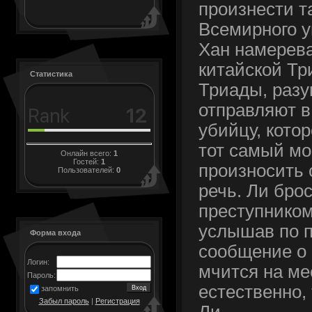
произнести т
Всемирного у
Хан намерева
китайской Тр
Статистика
Триады, разу
отправляют в
убийцу, кото
тот самый мо
Онлайн всего:
1
Гостей:
1
произносить
Пользователей:
0
речь. Ли брос
преступником
услышав по 
Форма входа
сообщение о 
Логин:
мчится на ме
Пароль:
естественно, 
запомнить
Забыл пароль
|
Регистрация