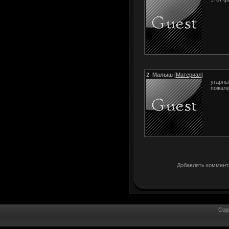
2
.
Малыш
[
Материал
]
угарны
пожале
Добавлять коммента
Cop