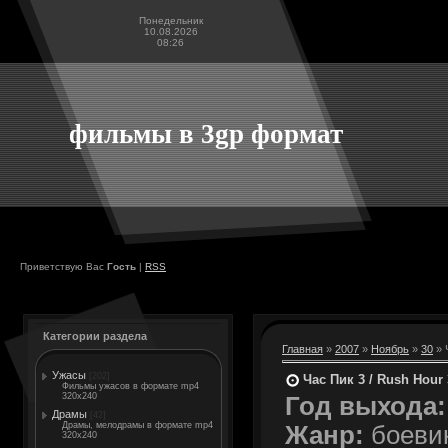
Понедельник
10.08.2026
08:26
фильмы в 3gp формат
Приветствую Вас
Гость
|
RSS
Категории раздела
Главная
»
2007
»
Ноябрь
»
30
» 
Ужасы
[202]
Час Пик 3 / Rush Hour 
Фильмы ужасов в формате mp4
320x240
Год выхода:
Драмы
[42]
Драмы, мелодрамы в формате mp4
Жанр:
боевик
320x240