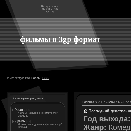
Воскресенье
09.08.2026
09:12
фильмы в 3gp формат
Приветствую Вас
Гость
|
RSS
Категории раздела
Главная
»
2007
»
Май
»
6
» После
Ужасы
[202]
Последний девственни
Фильмы ужасов в формате mp4
320x240
Год выхода:
Драмы
[42]
Драмы, мелодрамы в формате mp4
Жанр:
Комед
320x240