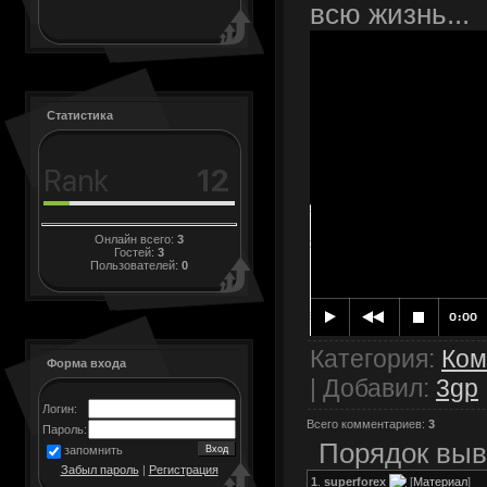
всю жизнь...
Статистика
Онлайн всего:
3
Гостей:
3
Пользователей:
0
Категория
:
Ком
Форма входа
|
Добавил
:
3gp
Логин:
Всего комментариев
:
3
Пароль:
Порядок выв
запомнить
Забыл пароль
|
Регистрация
1
.
superforex
[
Материал
]