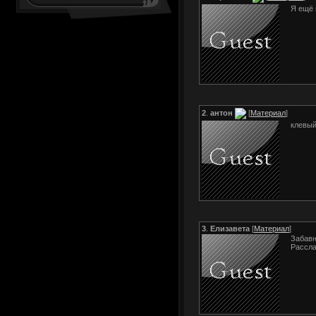
Я ещё 
2
.
антон
[
Материал
]
клевы
3
.
Елизавета
[
Материал
]
Забавн
Рассла