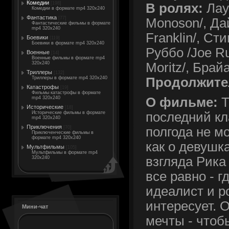
Комедии
[198]
В ролях:
Лау
Комедии в формате mp4 320x240
Фантастика
[77]
Monoson/, Да
Фантастические фильмы в формате
mp4 320x240
Franklin/, Ст
Боевики
[119]
Боевики в формате mp4 320x240
Руббо /Joe R
Военные
[14]
Военные фильмы в формате mp4
Moritz/, Брай
320x240
Триллеры
[132]
Продолжите
Триллеры в формате mp4 320x240
Катастрофы
[19]
Фильмы катастрофы в формате
mp4 320x240
О фильме:
Т
Исторические
[18]
Исторические фильмы в формате
последний кл
mp4 320x240
Приключения
[70]
полгода не мо
Приключенческие фильмы в
формате mp4 320x240
как о девушка
Мультфильмы
[105]
Мультфильмы в формате mp4
взгляда Рика
320x240
все равно - гд
идеалист и р
интересует. 
Мини-чат
мечты - чтобы