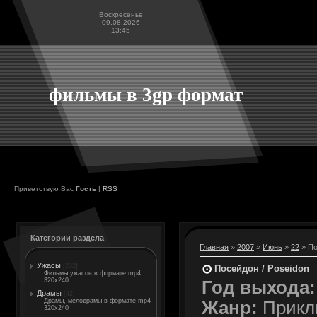
Воскресенье
09.08.2026
13:45
фильмы в 3gp формат
Приветствую Вас
Гость
|
RSS
Категории раздела
Главная
»
2007
»
Июнь
»
22
» По
Ужасы
[202]
Посейдон / Poseidon
Фильмы ужасов в формате mp4
320x240
Год выхода:
Драмы
[42]
Драмы, мелодрамы в формате mp4
Жанр:
Прикл
320x240