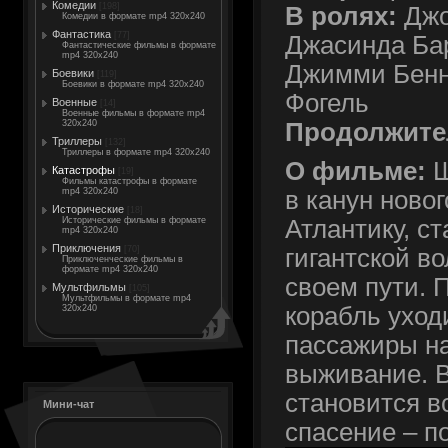
Комедии
[198]
В ролях:
Джо
Комедии в формате mp4 320x240
Фантастика
[77]
Джасинда Бар
Фантастические фильмы в формате
mp4 320x240
Джимми Бенн
Боевики
[119]
Боевики в формате mp4 320x240
Фогель
Военные
[14]
Военные фильмы в формате mp4
Продолжите
320x240
Триллеры
[132]
Триллеры в формате mp4 320x240
О фильме:
Ш
Катастрофы
[19]
Фильмы катастрофы в формате
mp4 320x240
в канун ново
Исторические
[18]
Исторические фильмы в формате
Атлантику, с
mp4 320x240
Приключения
[70]
гигантской в
Приключенческие фильмы в
формате mp4 320x240
своем пути. 
Мультфильмы
[105]
Мультфильмы в формате mp4
корабль уход
320x240
пассажиры на
выживание. В
становится в
Мини-чат
спасение – п