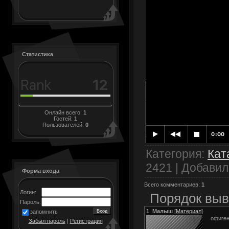
Статистика
Онлайн всего:
1
Гостей:
1
Пользователей:
0
Категория
:
Кат
2421 |
Добавил
Форма входа
Всего комментариев
:
1
Логин:
Порядок выв
Пароль:
1
.
Малыш
[
Материал
]
запомнить
офиген
Забыл пароль
|
Регистрация