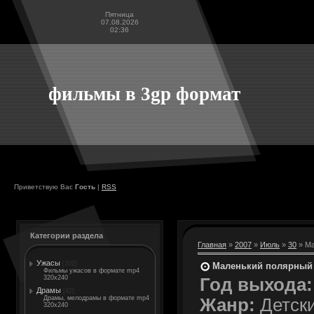
Пятница
07.08.2026
02:36
фильмы в 3gp формат
Приветствую Вас
Гость
|
RSS
Категории раздела
Главная
»
2007
»
Июль
»
30
» Ма
Ужасы
[202]
Маленький полярный
Фильмы ужасов в формате mp4
320x240
Год выхода:
Драмы
[42]
Драмы, мелодрамы в формате mp4
Жанр:
Детск
320x240