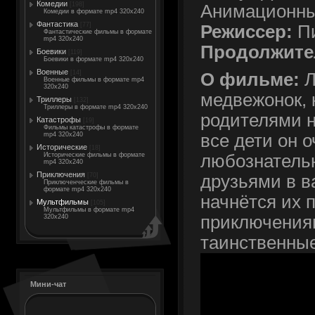
Комедии
[198]
Анимационн
Комедии в формате mp4 320x240
Фантастика
[77]
Режиссер:
Пи
Фантастические фильмы в формате
mp4 320x240
Продолжите
Боевики
[119]
Боевики в формате mp4 320x240
Военные
[14]
О фильме:
Л
Военные фильмы в формате mp4
320x240
медвежонок, 
Триллеры
[132]
Триллеры в формате mp4 320x240
родителями н
Катастрофы
[19]
Фильмы катастрофы в формате
mp4 320x240
все дети он 
Исторические
[18]
Исторические фильмы в формате
любознательн
mp4 320x240
Приключения
[70]
друзьями в ва
Приключенческие фильмы в
формате mp4 320x240
начнётся их 
Мультфильмы
[105]
Мультфильмы в формате mp4
приключения
320x240
таинственные
Мини-чат