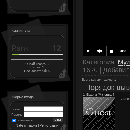
Статистика
Категория
:
Му
Онлайн всего:
1
Гостей:
1
1620 |
Добавил
Пользователей:
0
Всего комментариев
:
1
Порядок выв
1
.
Вадим
[
Материал
]
Форма входа
Спасиб
Логин:
Пароль:
запомнить
Забыл пароль
|
Регистрация