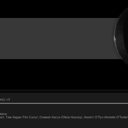
НО / IT
Ужасы
er/, Тим Карри /Tim Curry/, Оливия Хасси /Olivia Hussey/, Аннетт О'Тул /Annette O'Toole