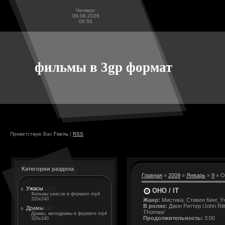
Четверг
06.08.2026
06:50
фильмы в 3gp формат
Приветствую Вас
Гость
|
RSS
Категории раздела
Главная
»
2009
»
Январь
»
9
» О
Ужасы
[202]
ОНО / IT
Фильмы ужасов в формате mp4
320x240
Жанр:
Мистика, Стивен Кинг, 
В ролях:
Джон Риттер /John Ritt
Драмы
[42]
Thomas/
Драмы, мелодрамы в формате mp4
Продолжительность:
3:00
320x240