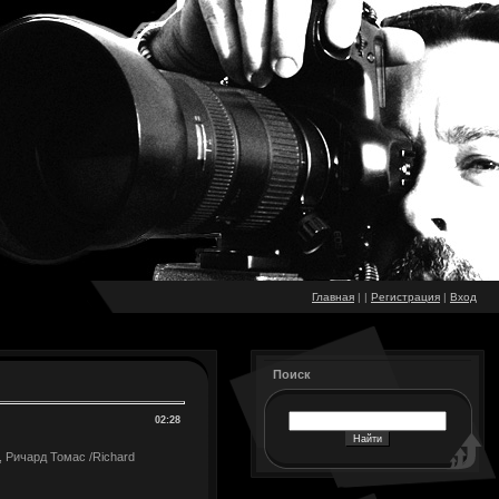
Главная
|
|
Регистрация
|
Вход
Поиск
02:28
/, Ричард Томас /Richard