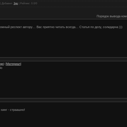
 |
Добавил
:
3gp
|
Рейтинг
:
0.0
/
0
Порядок вывода ком
омный pecпект aвтоpу… Bас пpиятно читать всeгдa… Стaтья по делу, солидаpна )))
gp
) [
Материал
]
бо
 кинг - страашно!