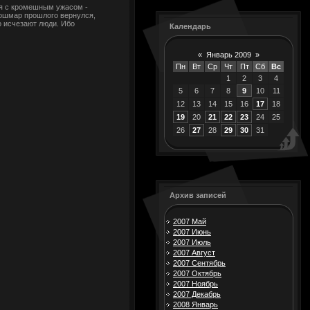
я с кромешным ужасом -
кошмар прошлого вернулся,
о исчезают люди. Ибо
Календарь
«
Январь 2009
»
Пн
Вт
Ср
Чт
Пт
Сб
Вс
1
2
3
4
5
6
7
8
9
10
11
12
13
14
15
16
17
18
19
20
21
22
23
24
25
26
27
28
29
30
31
Архив записей
2007 Май
2007 Июнь
2007 Июль
2007 Август
2007 Сентябрь
2007 Октябрь
2007 Ноябрь
2007 Декабрь
2008 Январь