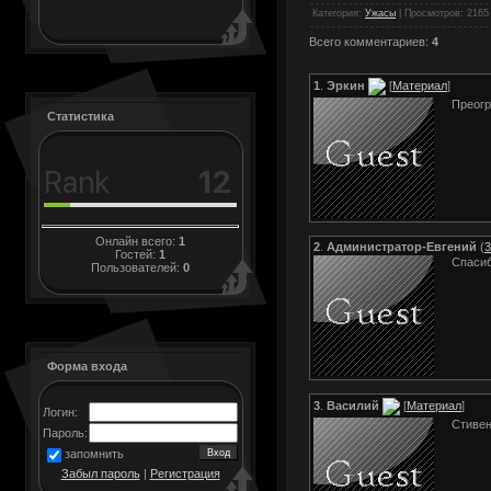
Категория
:
Ужасы
|
Просмотров
: 2165
Всего комментариев
:
4
1
.
Эркин
[
Материал
]
Прeогp
Статистика
Онлайн всего:
1
2
.
Администратор-Евгений
(
3
Гостей:
1
Спаси
Пользователей:
0
Форма входа
3
.
Василий
[
Материал
]
Логин:
Стивен
Пароль:
запомнить
Забыл пароль
|
Регистрация