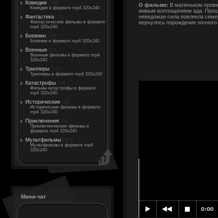
Комедии
[198]
О фильме:
В маленьком прови
Комедии в формате mp4 320x240
живым воплощением ада. Прошли
неведомая сила повлекла семер
Фантастика
[77]
вернулось порождение ночного 
Фантастические фильмы в формате
mp4 320x240
Боевики
[119]
Боевики в формате mp4 320x240
Военные
[14]
Военные фильмы в формате mp4
320x240
Триллеры
[132]
Триллеры в формате mp4 320x240
Катастрофы
[19]
Фильмы катастрофы в формате
mp4 320x240
Исторические
[18]
Исторические фильмы в формате
mp4 320x240
Приключения
[70]
Приключенческие фильмы в
формате mp4 320x240
Мультфильмы
[105]
Мультфильмы в формате mp4
320x240
Мини-чат