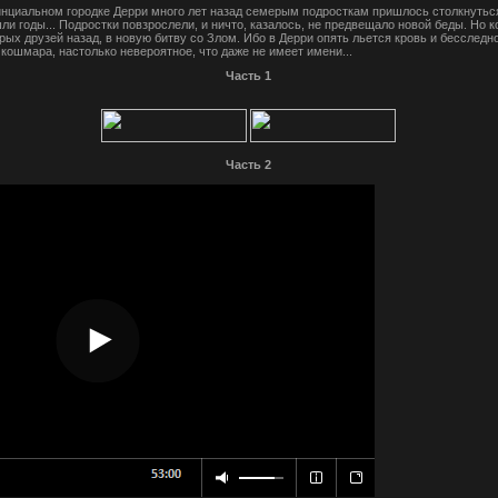
нциальном городке Дерри много лет назад семерым подросткам пришлось столкнутьс
 годы... Подростки повзрослели, и ничто, казалось, не предвещало новой беды. Но 
ых друзей назад, в новую битву со Злом. Ибо в Дерри опять льется кровь и бесследн
кошмара, настолько невероятное, что даже не имеет имени...
Часть 1
Часть 2