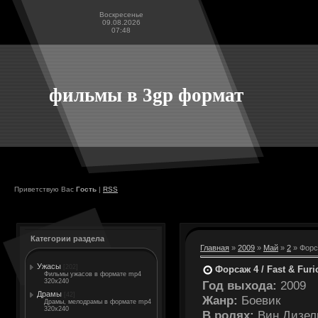
Воскресенье
09.08.2026
07:48
фильмы в 3gp формат
Приветствую Вас
Гость
|
RSS
Категории раздела
Главная
»
2009
»
Май
»
2
» Форса
Ужасы
[202]
Форсаж 4 / Fast & Furi
Фильмы ужасов в формате mp4
320x240
Год выхода:
2009
Драмы
[42]
Жанр:
Боевик
Драмы, мелодрамы в формате mp4
320x240
В ролях:
Вин Дизель