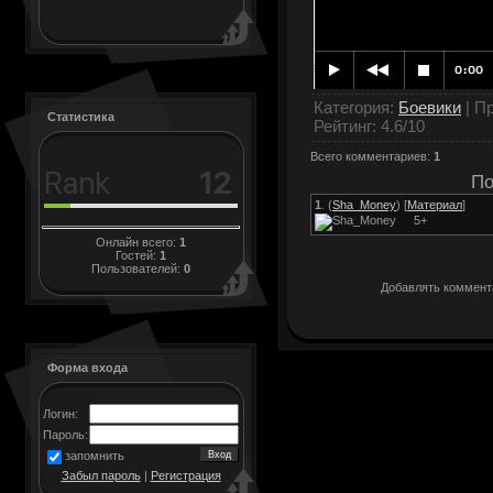
Категория
:
Боевики
|
Пр
Статистика
Рейтинг
:
4.6
/
10
Всего комментариев
:
1
По
1
.
(
Sha_Money
) [
Материал
]
5+
Онлайн всего:
1
Гостей:
1
Пользователей:
0
Добавлять коммента
Форма входа
Логин:
Пароль:
запомнить
Забыл пароль
|
Регистрация