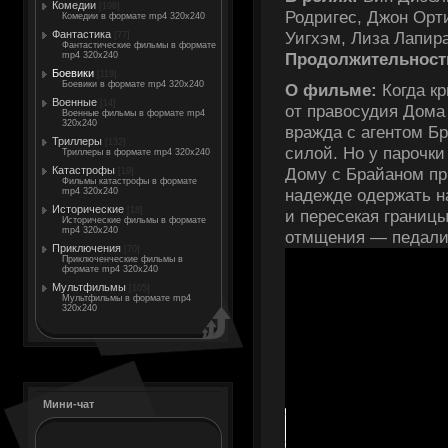
Комедии
[198]
Родригес, Джон Орти
Комедии в формате mp4 320x240
Уигхэм, Лиза Лапир
Фантастика
[77]
Фантастические фильмы в формате
Продолжительност
mp4 320x240
Боевики
[119]
Боевики в формате mp4 320x240
О фильме:
Когда кр
Военные
[14]
от правосудия Дома 
Военные фильмы в формате mp4
320x240
вражда с агентом Б
Триллеры
[132]
силой. Но у парочк
Триллеры в формате mp4 320x240
Катастрофы
Дому с Брайаном пр
[19]
Фильмы катастрофы в формате
надежде одержать на
mp4 320x240
Исторические
[18]
и пересекая границ
Исторические фильмы в формате
mp4 320x240
отмщения — педали 
Приключения
[70]
Приключенческие фильмы в
формате mp4 320x240
Мультфильмы
[105]
Мультфильмы в формате mp4
320x240
Мини-чат