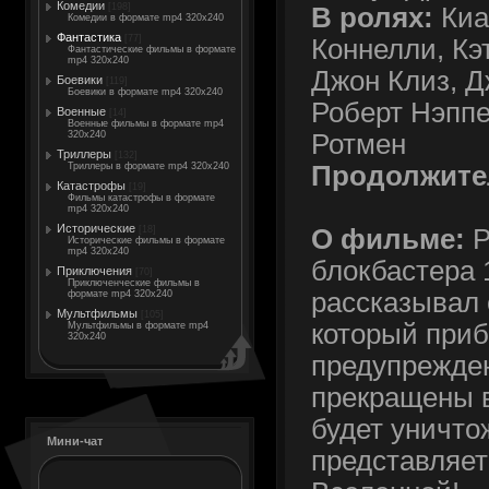
Комедии
[198]
В ролях:
Киа
Комедии в формате mp4 320x240
Фантастика
[77]
Коннелли, Кэ
Фантастические фильмы в формате
mp4 320x240
Джон Клиз, Д
Боевики
[119]
Боевики в формате mp4 320x240
Роберт Нэппе
Военные
[14]
Военные фильмы в формате mp4
Ротмен
320x240
Триллеры
[132]
Продолжите
Триллеры в формате mp4 320x240
Катастрофы
[19]
Фильмы катастрофы в формате
mp4 320x240
Исторические
О фильме:
Р
[18]
Исторические фильмы в формате
mp4 320x240
блокбастера 
Приключения
[70]
Приключенческие фильмы в
рассказывал 
формате mp4 320x240
Мультфильмы
[105]
который приб
Мультфильмы в формате mp4
320x240
предупрежден
прекращены 
будет уничто
Мини-чат
представляет