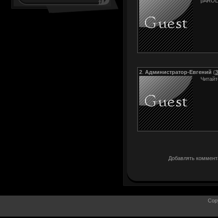
pAROL
2
.
Администратор-Евгений
(
3
Читайт
Добавлять коммента
Cop