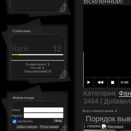
Вселенной!
Статистика
Онлайн всего:
1
Гостей:
1
Пользователей:
0
Категория
:
Фан
Форма входа
3464 |
Добавил
Логин:
Всего комментариев
:
2
Пароль:
Порядок выв
запомнить
1
.
FENERIS
[
Материал
]
Забыл пароль
|
Регистрация