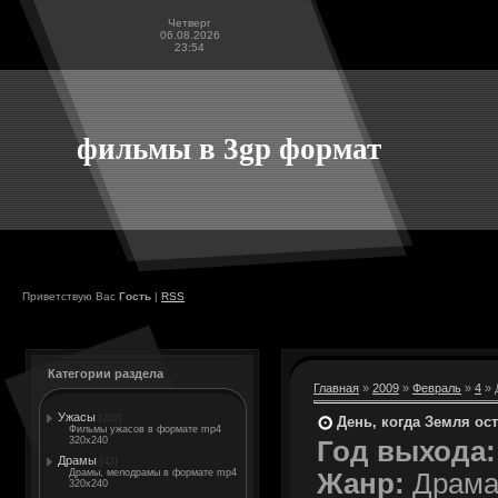
Четверг
06.08.2026
23:54
фильмы в 3gp формат
Приветствую Вас
Гость
|
RSS
Категории раздела
Главная
»
2009
»
Февраль
»
4
» 
Ужасы
[202]
День, когда Земля оста
Фильмы ужасов в формате mp4
320x240
Год выхода:
Драмы
[42]
Драмы, мелодрамы в формате mp4
Жанр:
Драма,
320x240