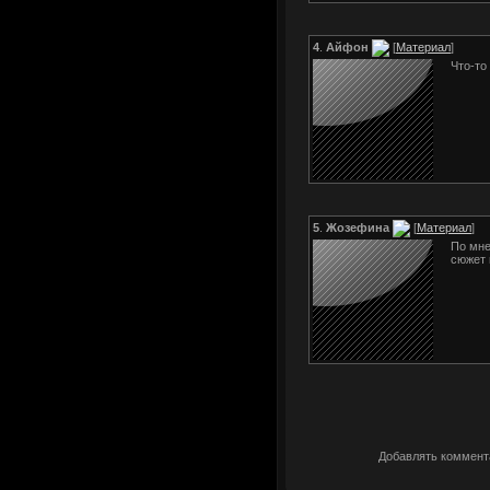
4
.
Айфон
[
Материал
]
Что-то
5
.
Жозефина
[
Материал
]
По мне
сюжет 
Добавлять коммента