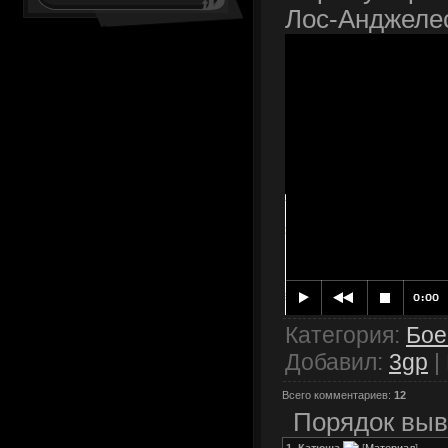
Лос-Анджеле
Категория
:
Бое
Добавил
:
3gp
|
Всего комментариев
:
12
Порядок выв
1
.
Катюша
[
Материал
]