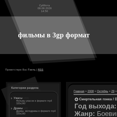
Суббота
08.08.2026
14:50
фильмы в 3gp формат
Приветствую Вас
Гость
|
RSS
Категории раздела
Главная
»
2008
»
Октябрь
»
29
»
Ужасы
[202]
Смертельная гонка / D
Фильмы ужасов в формате mp4
320x240
Год выхода:
Драмы
[42]
Драмы, мелодрамы в формате mp4
Жанр:
Боевик
320x240