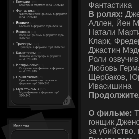
Комедии
[198]
Фантастика
Комедии в формате mp4 320x240
Фантастика
[77]
В ролях:
Дже
Фантастические фильмы в формате
mp4 320x240
Аллен, Йен М
Боевики
[119]
Боевики в формате mp4 320x240
Натали Марти
Военные
[14]
Военные фильмы в формате mp4
Кларк, Фреде
320x240
Триллеры
[132]
Джастин Мэде
Триллеры в формате mp4 320x240
Катастрофы
[19]
Роли озвучив
Фильмы катастрофы в формате
mp4 320x240
Исторические
Любовь Герм
[18]
Исторические фильмы в формате
mp4 320x240
Щербаков, Ю
Приключения
[70]
Приключенческие фильмы в
Ивасишина
формате mp4 320x240
Мультфильмы
[105]
Продолжите
Мультфильмы в формате mp4
320x240
О фильме:
Т
гонщик Джен
Мини-чат
за убийство, 