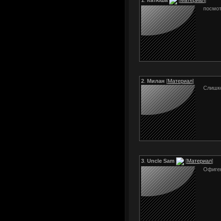
посмот
2
.
Милан
[
Материал
]
Слишко
3
.
Uncle Sam
[
Материал
]
Офиген