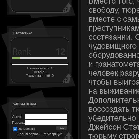
Вместо того,
свободу, тюр
вместе с са
преступникам
Статистика
состязании. 
чудовищного
оборудованно
и гранатомет
Онлайн всего:
1
человек разр
Гостей:
1
Пользователей:
0
чтобы выигра
на выживание
Дополнитель
Форма входа
воссоздать 
убедительно 
Логин:
Пароль:
Джейсон Стэт
запомнить
тюрьму строг
Забыл пароль
|
Регистрация