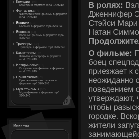
Комедии
[198]
В ролях:
Вэл
Комедии в формате mp4 320x240
Фантастика
[77]
Дженнифер Эс
Фантастические фильмы в формате
mp4 320x240
Стэйси Мари 
Боевики
[119]
Боевики в формате mp4 320x240
Натан Симмо
Военные
[14]
Военные фильмы в формате mp4
Продолжите
320x240
Триллеры
[132]
Триллеры в формате mp4 320x240
О фильме:
П
Катастрофы
[19]
Фильмы катастрофы в формате
mp4 320x240
боец спецпо
Исторические
[18]
Исторические фильмы в формате
приезжает к 
mp4 320x240
Приключения
[70]
неожиданно с
Приключенческие фильмы в
формате mp4 320x240
поведением 
Мультфильмы
[105]
Мультфильмы в формате mp4
утверждают, 
320x240
чтобы разыс
городке. Вско
жители запуг
Мини-чат
занимающейс