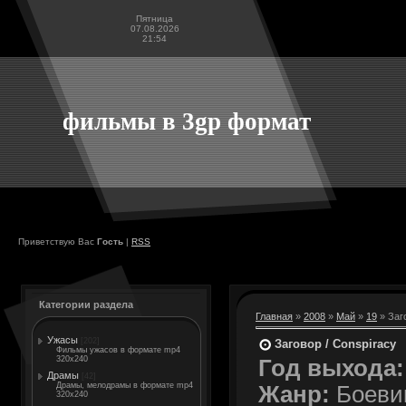
Пятница
07.08.2026
21:54
фильмы в 3gp формат
Приветствую Вас
Гость
|
RSS
Категории раздела
Главная
»
2008
»
Май
»
19
» Заг
Ужасы
[202]
Заговор / Conspiracy
Фильмы ужасов в формате mp4
320x240
Год выхода:
Драмы
[42]
Драмы, мелодрамы в формате mp4
Жанр:
Боевик
320x240