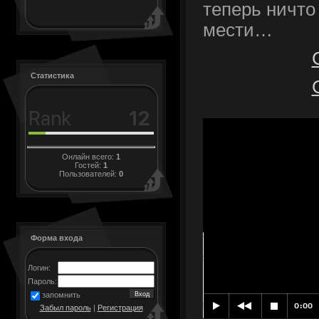
теперь ничто 
мести…
Статистика
Онлайн всего:
1
Гостей:
1
Пользователей:
0
Форма входа
Логин:
Пароль:
запомнить
Забыл пароль
|
Регистрация