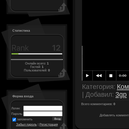
Статистика
Онлайн всего:
1
Гостей:
1
Пользователей:
0
Категория
:
Ком
|
Добавил
:
3gp
Форма входа
Всего комментариев
:
0
Логин:
Пароль:
Добавлять коммента
запомнить
Забыл пароль
|
Регистрация