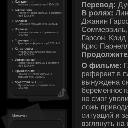
Комедии
[198]
Перевод:
Ду
Комедии в формате mp4 320x240
Фантастика
[77]
В ролях:
Лин
Фантастические фильмы в формате
mp4 320x240
Джанин Гаро
Боевики
[119]
Боевики в формате mp4 320x240
Соммервиль,
Военные
[14]
Военные фильмы в формате mp4
Гарсон, Крид
320x240
Триллеры
[132]
Крис Парнел
Триллеры в формате mp4 320x240
Катастрофы
[19]
Продолжите
Фильмы катастрофы в формате
mp4 320x240
Исторические
[18]
Исторические фильмы в формате
О фильме:
Г
mp4 320x240
Приключения
[70]
референт в п
Приключенческие фильмы в
формате mp4 320x240
вынуждена с
Мультфильмы
[105]
Мультфильмы в формате mp4
беременность
320x240
не смог увол
ложь приводи
ситуаций и з
Мини-чат
взглянуть на