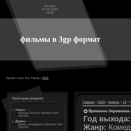
Четверг
06.08.2026
18:20
фильмы в 3gp формат
Приветствую Вас
Гость
|
RSS
Категории раздела
Главная
»
2010
»
Апрель
»
19
» 
Ужасы
[202]
Временно беременна /
Фильмы ужасов в формате mp4
320x240
Год выхода:
Драмы
[42]
Драмы, мелодрамы в формате mp4
Жанр:
Комед
320x240