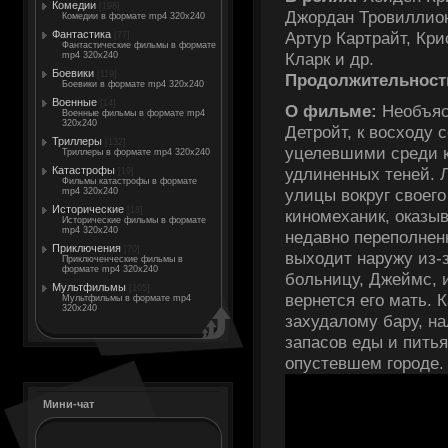
Комедии
[198]
Джордан Тровиллион
Комедии в формате mp4 320x240
Артур Картрайт, Кр
Фантастика
[77]
Фантастические фильмы в формате
Кларк и др.
mp4 320x240
Боевики
[119]
Продолжительност
Боевики в формате mp4 320x240
Военные
[14]
О фильме:
Необъясн
Военные фильмы в формате mp4
320x240
Детройт, к восходу 
Триллеры
[132]
уцелевшими среди 
Триллеры в формате mp4 320x240
Катастрофы
удлиненных теней. 
[19]
Фильмы катастрофы в формате
улицы вокруг своег
mp4 320x240
Исторические
[18]
киномеханик, оказы
Исторические фильмы в формате
mp4 320x240
недавно переполнен
Приключения
[70]
выходит наружу из-
Приключенческие фильмы в
формате mp4 320x240
больницу, Джеймс, и
Мультфильмы
[105]
вернется его мать. 
Мультфильмы в формате mp4
320x240
захудалому бару, на
запасов еды и пить
опустевшем городе.
Мини-чат