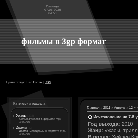
Пятница
07.08.2026
04:53
фильмы в 3gp формат
Приветствую Вас
Гость
|
RSS
Категории раздела
Главная
»
2011
»
Апрель
»
12
» И
Ужасы
[202]
Исчезновение на 7-й у
Фильмы ужасов в формате mp4
320x240
Год выхода:
2010
Драмы
[42]
Жанр:
ужасы, трилл
Драмы, мелодрамы в формате mp4
320x240
В ролях:
Хейден Кри