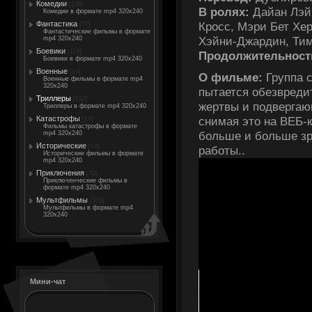
Комедии
[198]
В ролях:
Дайан Лэйн
Комедии в формате mp4 320x240
Кросс, Мэри Бет Хе
Фантастика
[77]
Фантастические фильмы в формате
Хэйни-Джардин, Тим
mp4 320x240
Боевики
[119]
Продолжительност
Боевики в формате mp4 320x240
Военные
[14]
О фильме:
Группа 
Военные фильмы в формате mp4
320x240
пытается обезвреди
Триллеры
[132]
жертвы и подвергаю
Триллеры в формате mp4 320x240
Катастрофы
снимая это на ВЕБ-к
[19]
Фильмы катастрофы в формате
больше и больше зр
mp4 320x240
Исторические
[18]
работы..
Исторические фильмы в формате
mp4 320x240
Приключения
[70]
Приключенческие фильмы в
формате mp4 320x240
Мультфильмы
[105]
Мультфильмы в формате mp4
320x240
Мини-чат