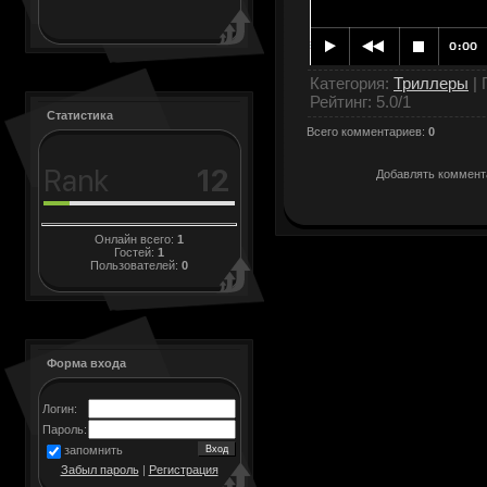
Категория
:
Триллеры
|
Рейтинг
:
5.0
/
1
Статистика
Всего комментариев
:
0
Добавлять коммента
Онлайн всего:
1
Гостей:
1
Пользователей:
0
Форма входа
Логин:
Пароль:
запомнить
Забыл пароль
|
Регистрация