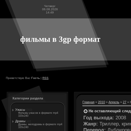
Четверг
06.08.2026
14:49
фильмы в 3gp формат
Приветствую Вас
Гость
|
RSS
Категории раздела
Главная
»
2010
»
Апрель
»
27
» 
Ужасы
[202]
Не оставляющий следа
Фильмы ужасов в формате mp4
320x240
Год выхода:
2008
Драмы
[42]
Жанр:
Триллер, кри
Драмы, мелодрамы в формате mp4
320x240
Перевод:
Дублиров