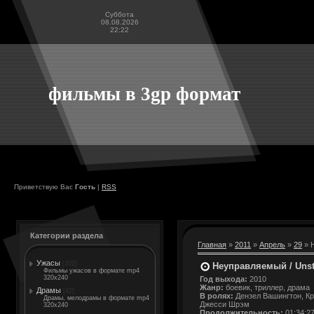
Суббота
08.08.2026
22:22
фильмы в 3gp формат
Приветствую Вас
Гость
|
RSS
Категории раздела
Главная
»
2011
»
Апрель
»
29
» 
Ужасы
[202]
Неуправляемый / Uns
Фильмы ужасов в формате mp4
320x240
Год выхода:
2010
Жанр:
боевик, триллер, драма
Драмы
[42]
В ролях:
Дензел Вашингтон, Кр
Драмы, мелодрамы в формате mp4
Джесси Шрэм
320x240
Продолжительность:
01:34:2