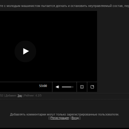
те с молодым машинистом пытается догнать и остановить неуправляемый состав, пе
352 |
Добавил
:
3gp
|
Рейтинг
:
4.2
/
5
Добавлять комментарии могут только зарегистрированные пользователи.
[
Регистрация
|
Вход
]