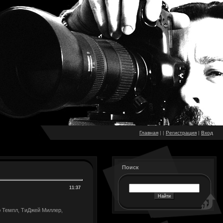
Главная
|
|
Регистрация
|
Вход
Поиск
11:37
ю Темпл, ТиДжей Миллер,