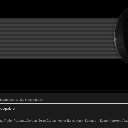
Неуправляемый / Unstoppable
toppable
ис Пайн, Розарио Доусон, Этан Сапли, Кевин Данн, Кевин Корригэн, Кевин Чэпмен, Ль
7