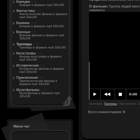
Комедии
[198]
Комедии в формате mp4 320x240
О фильме:
Группа людей вмес
химикаты.
Фантастика
[77]
Фантастические фильмы в формате
mp4 320x240
Боевики
[119]
Боевики в формате mp4 320x240
Военные
[14]
Военные фильмы в формате mp4
320x240
Триллеры
[132]
Триллеры в формате mp4 320x240
Катастрофы
[19]
Фильмы катастрофы в формате
mp4 320x240
Исторические
[18]
Исторические фильмы в формате
mp4 320x240
Приключения
[70]
Приключенческие фильмы в
формате mp4 320x240
Мультфильмы
[105]
Мультфильмы в формате mp4
320x240
Категория
:
Триллеры
|
Просмотров
: 1
Всего комментариев
:
0
Мини-чат