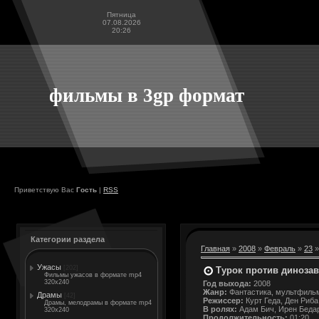
Пятница
07.08.2026
20:26
фильмы в 3gp формат
Приветствую Вас
Гость
|
RSS
Категории раздела
Главная
»
2008
»
Февраль
»
23
»
Ужасы
[202]
Турок против динозавр
Фильмы ужасов в формате mp4
320x240
Год выхода:
2008
Жанр:
Фантастика, мультфиль
Драмы
[42]
Режиссер:
Курт Геда, Ден Риба
Драмы, мелодрамы в формате mp4
В ролях:
Адам Бич, Ирен Бедард
320x240
Продолжительность:
01:20