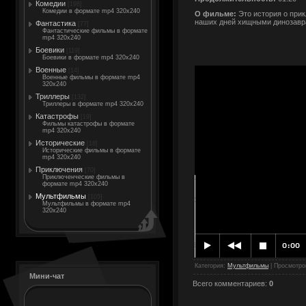
Комедии
[198]
Комедии в формате mp4 320x240
О фильме:
Это история о при
наших дней хищными динозавр
Фантастика
[77]
Фантастические фильмы в формате
mp4 320x240
Боевики
[119]
Боевики в формате mp4 320x240
Военные
[14]
Военные фильмы в формате mp4
320x240
Триллеры
[132]
Триллеры в формате mp4 320x240
Катастрофы
[19]
Фильмы катастрофы в формате
mp4 320x240
Исторические
[18]
Исторические фильмы в формате
mp4 320x240
Приключения
[70]
Приключенческие фильмы в
формате mp4 320x240
Мультфильмы
[105]
Мультфильмы в формате mp4
320x240
Категория
:
Мультфильмы
|
Просмотро
Мини-чат
Всего комментариев
:
0