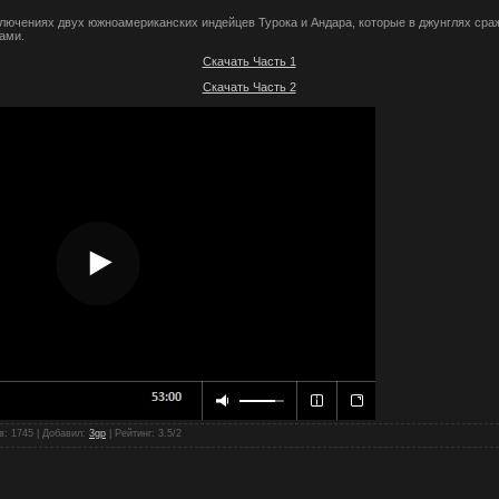
ключениях двух южноамериканских индейцев Турока и Андара, которые в джунглях ср
ами.
Скачать Часть 1
Скачать Часть 2
в
: 1745 |
Добавил
:
3gp
|
Рейтинг
:
3.5
/
2