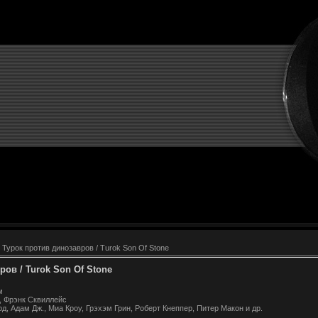
 Турок против динозавров / Turok Son Of Stone
ов / Turok Son Of Stone
м
, Фрэнк Сквиллейс
, Адам Дж., Миа Кроу, Грэхэм Грин, Роберт Кнеппер, Питер Макон и др.