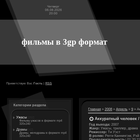
Четверг
06.08.2026
20:00
фильмы в 3gp формат
Приветствую Вас
Гость
|
RSS
Категории раздела
Главная
»
2008
»
Апрель
»
9
» Ак
Ужасы
[202]
Аккуратный человек /
Фильмы ужасов в формате mp4
320x240
Год выхода:
2007
Жанр:
Ужасы, триллер, драма
Драмы
[42]
Режиссер:
Ти Уэст
Драмы, мелодрамы в формате mp4
В ролях:
Регги Каннингэм, Рэй
320x240
Продолжительность:
01:20:11