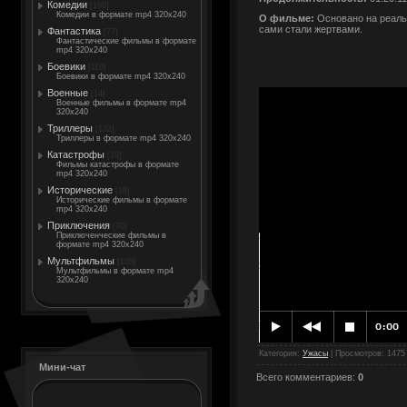
Комедии
[198]
Комедии в формате mp4 320x240
О фильме:
Основано на реальн
сами стали жертвами.
Фантастика
[77]
Фантастические фильмы в формате
mp4 320x240
Боевики
[119]
Боевики в формате mp4 320x240
Военные
[14]
Военные фильмы в формате mp4
320x240
Триллеры
[132]
Триллеры в формате mp4 320x240
Катастрофы
[19]
Фильмы катастрофы в формате
mp4 320x240
Исторические
[18]
Исторические фильмы в формате
mp4 320x240
Приключения
[70]
Приключенческие фильмы в
формате mp4 320x240
Мультфильмы
[105]
Мультфильмы в формате mp4
320x240
Категория
:
Ужасы
|
Просмотров
: 1475
Мини-чат
Всего комментариев
:
0