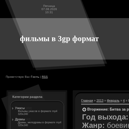
Пятница
07.08.2026
10:31
фильмы в 3gp формат
Приветствую Вас
Гость
|
RSS
Категории раздела
Главная
»
2013
»
Февраль
»
4
» 
Ужасы
[202]
Вторжение: Битва за р
Фильмы ужасов в формате mp4
320x240
Год выхода:
Драмы
[42]
Драмы, мелодрамы в формате mp4
Жанр:
боевик
320x240