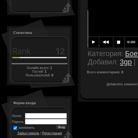
Статистика
Категория
:
Бое
Добавил
:
3gp
|
Онлайн всего:
1
Гостей:
1
Всего комментариев
:
0
Пользователей:
0
Добавлять коммента
Форма входа
Логин:
Пароль:
запомнить
Забыл пароль
|
Регистрация