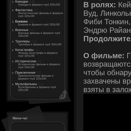
Комедии
[198]
В ролях:
Кей
Комедии в формате mp4 320x240
Фантастика
[77]
Вуд, Линколь
Фантастические фильмы в формате
mp4 320x240
Фиби Тонкин,
Боевики
[119]
Боевики в формате mp4 320x240
Эндрю Райан,
Военные
[14]
Военные фильмы в формате mp4
Продолжите
320x240
Триллеры
[132]
Триллеры в формате mp4 320x240
Катастрофы
[19]
О фильме:
Г
Фильмы катастрофы в формате
mp4 320x240
Исторические
возвращаются
[18]
Исторические фильмы в формате
mp4 320x240
чтобы обнару
Приключения
[70]
Приключенческие фильмы в
захвачены вр
формате mp4 320x240
Мультфильмы
[105]
взяты в зало
Мультфильмы в формате mp4
320x240
Мини-чат