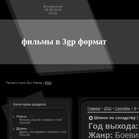
Воскресенье
09.08.2026
00:28
фильмы в 3gp формат
Приветствую Вас
Гость
|
RSS
Категории раздела
Главная
»
2010
»
Сентябрь
»
8
»
Ужасы
[202]
Шпион по соседству / 
Фильмы ужасов в формате mp4
320x240
Год выхода:
Драмы
[42]
Драмы, мелодрамы в формате mp4
Жанр:
Боевик
320x240