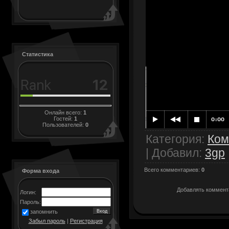
Статистика
Онлайн всего:
1
Гостей:
1
Пользователей:
0
Категория
:
Ком
|
Добавил
:
3gp
Всего комментариев
:
0
Форма входа
Добавлять коммента
Логин:
Пароль:
запомнить
Забыл пароль
|
Регистрация