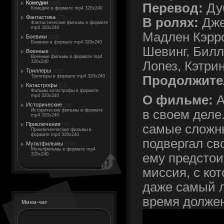
Комедии
[198]
Перевод:
Ду
Комедии в формате mp4 320x240
Фантастика
[77]
В ролях:
Дже
Фантастические фильмы в формате
mp4 320x240
Мадлен Кэрро
Боевики
[119]
Боевики в формате mp4 320x240
Шевинг, Билл
Военные
[14]
Военные фильмы в формате mp4
Лопез, Кэтри
320x240
Триллеры
[132]
Продолжите
Триллеры в формате mp4 320x240
Катастрофы
[19]
Фильмы катастрофы в формате
mp4 320x240
О фильме:
А
Исторические
[18]
Исторические фильмы в формате
в своем деле
mp4 320x240
Приключения
[70]
самые сложны
Приключенческие фильмы в
формате mp4 320x240
подвергал св
Мультфильмы
[105]
Мультфильмы в формате mp4
ему предстои
320x240
миссия, с ко
даже самый л
время должен
Мини-чат