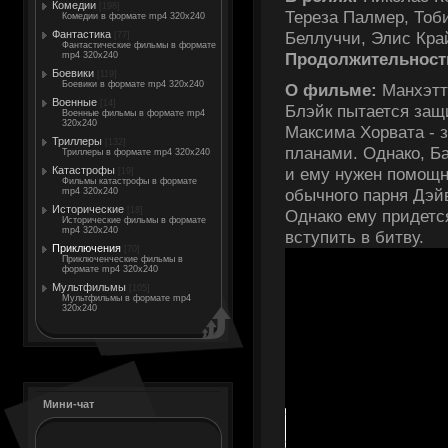
Комедии
[198]
Тереза Палмер, Тоб
Комедии в формате mp4 320x240
Беллуччи, Элис Кра
Фантастика
[77]
Фантастические фильмы в формате
Продолжительност
mp4 320x240
Боевики
[119]
Боевики в формате mp4 320x240
О фильме:
Манхэтте
Военные
[14]
Блэйк пытается защи
Военные фильмы в формате mp4
320x240
Максима Хорвата - 
Триллеры
[132]
планами. Однако, Ба
Триллеры в формате mp4 320x240
Катастрофы
и ему нужен помощн
[19]
Фильмы катастрофы в формате
обычного парня Дэйв
mp4 320x240
Исторические
[18]
Однако ему придетс
Исторические фильмы в формате
mp4 320x240
вступить в битву.
Приключения
[70]
Приключенческие фильмы в
формате mp4 320x240
Мультфильмы
[105]
Мультфильмы в формате mp4
320x240
Мини-чат