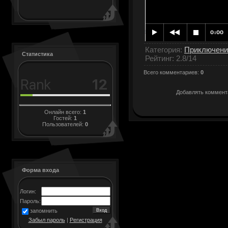
Категория
:
Приключени
Статистика
Рейтинг
:
2.8
/
14
Всего комментариев
:
0
Добавлять коммента
Онлайн всего:
1
Гостей:
1
Пользователей:
0
Форма входа
Логин:
Пароль:
запомнить
Забыл пароль
|
Регистрация