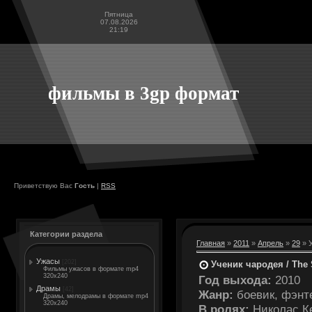
Пятница
07.08.2026
21:19
фильмы в 3gp формат
Приветствую Вас
Гость
|
RSS
Категории раздела
Главная
»
2011
»
Апрель
»
29
» У
Ужасы
[202]
Ученик чародея / The 
Фильмы ужасов в формате mp4
320x240
Год выхода:
2010
Драмы
[42]
Жанр:
боевик, фэнт
Драмы, мелодрамы в формате mp4
320x240
В ролях:
Николас К