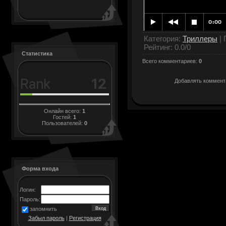
Категория
:
Триллеры
|
Рейтинг
:
0.0
/
0
Статистика
Всего комментариев
:
0
Добавлять коммента
Онлайн всего:
1
Гостей:
1
Пользователей:
0
Форма входа
Логин:
Пароль:
запомнить
Забыл пароль
|
Регистрация