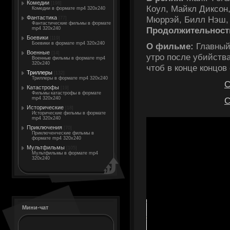
Комедии
[198]
Коул, Майкл Диксон
Комедии в формате mp4 320x240
Мюррэй, Билл Нэш,
Фантастика
[77]
Фантастические фильмы в формате
Продолжительност
mp4 320x240
Боевики
[119]
Боевики в формате mp4 320x240
О фильме:
Главный 
Военные
[14]
утро после убийств
Военные фильмы в формате mp4
320x240
чтоб в конце концов
Триллеры
[132]
Триллеры в формате mp4 320x240
С
Катастрофы
[19]
Фильмы катастрофы в формате
С
mp4 320x240
Исторические
[18]
Исторические фильмы в формате
mp4 320x240
Приключения
[70]
Приключенческие фильмы в
формате mp4 320x240
Мультфильмы
[105]
Мультфильмы в формате mp4
320x240
Мини-чат