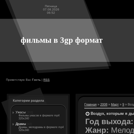
Пятница
07.08.2026
06:52
фильмы в 3gp формат
Приветствую Вас
Гость
|
RSS
Категории раздела
Главная
»
2008
»
Март
»
9
» Возд
Ужасы
[202]
Воздух, которым я дыш
Фильмы ужасов в формате mp4
320x240
Год выхода:
Драмы
[42]
Драмы, мелодрамы в формате mp4
Жанр:
Мелодр
320x240