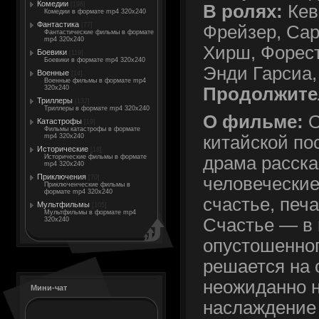
Комедии
[198]
В ролях:
Кев
Комедии в формате mp4 320x240
Фантастика
[77]
Фрейзер, Са
Фантастические фильмы в формате
mp4 320x240
Хирш, Форес
Боевики
[119]
Боевики в формате mp4 320x240
Энди Гарсиа,
Военные
[14]
Военные фильмы в формате mp4
Продолжите
320x240
Триллеры
[132]
Триллеры в формате mp4 320x240
О фильме:
О
Катастрофы
[19]
Фильмы катастрофы в формате
mp4 320x240
китайской по
Исторические
[18]
Исторические фильмы в формате
драма расска
mp4 320x240
Приключения
[70]
человечески
Приключенческие фильмы в
формате mp4 320x240
счастье, печ
Мультфильмы
[105]
Мультфильмы в формате mp4
Счастье — в 
320x240
опустошенног
решается на 
неожиданно н
Мини-чат
наслаждение 