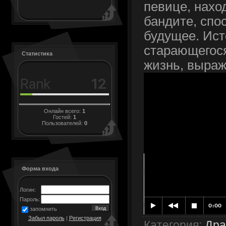
певице, нахо
бандите, спо
будущее. Ист
старающегося
Статистика
жизнь, выраж
Онлайн всего:
1
Гостей:
1
Пользователей:
0
Форма входа
Логин:
Пароль:
запомнить
Забыл пароль
|
Регистрация
Категория
:
Др