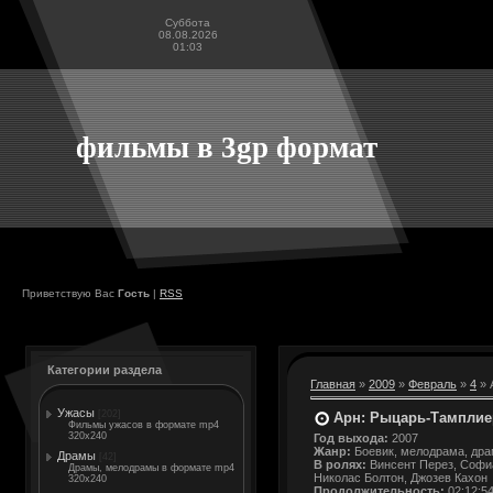
Суббота
08.08.2026
01:03
фильмы в 3gp формат
Приветствую Вас
Гость
|
RSS
Категории раздела
Главная
»
2009
»
Февраль
»
4
» 
Ужасы
[202]
Арн: Рыцарь-Тамплиер 
Фильмы ужасов в формате mp4
320x240
Год выхода:
2007
Жанр:
Боевик, мелодрама, дра
Драмы
[42]
В ролях:
Винсент Перез, Софиа
Драмы, мелодрамы в формате mp4
Николас Болтон, Джозев Кахон
320x240
Продолжительность:
02:12:5