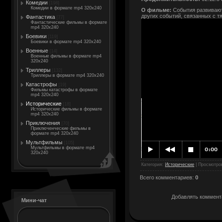
Комедии
[198]
Комедии в формате mp4 320x240
О фильме:
События развивают
других событий, связанных с 
Фантастика
[77]
Фантастические фильмы в формате
mp4 320x240
Боевики
[119]
Боевики в формате mp4 320x240
Военные
[14]
Военные фильмы в формате mp4
320x240
Триллеры
[132]
Триллеры в формате mp4 320x240
Катастрофы
[19]
Фильмы катастрофы в формате
mp4 320x240
Исторические
[18]
Исторические фильмы в формате
mp4 320x240
Приключения
[70]
Приключенческие фильмы в
формате mp4 320x240
Мультфильмы
[105]
Мультфильмы в формате mp4
320x240
Категория
:
Исторические
|
Просмотро
Всего комментариев
:
0
Добавлять коммента
Мини-чат