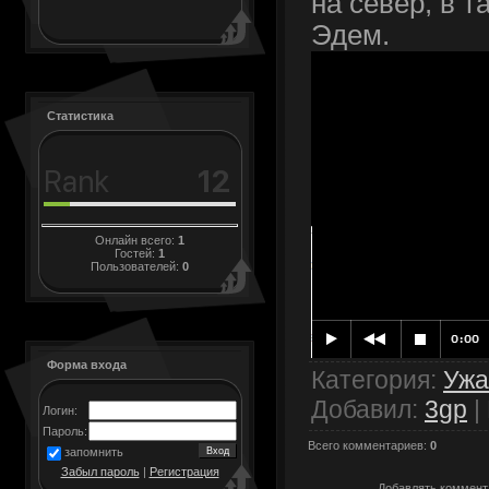
на север, в 
Эдем.
Статистика
Онлайн всего:
1
Гостей:
1
Пользователей:
0
Форма входа
Категория
:
Уж
Добавил
:
3gp
|
Логин:
Пароль:
Всего комментариев
:
0
запомнить
Забыл пароль
|
Регистрация
Добавлять коммента