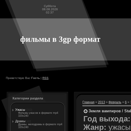
Суббота
08.08.2026
02:37
фильмы в 3gp формат
Приветствую Вас
Гость
|
RSS
Категории раздела
Главная
»
2013
»
Февраль
»
6
» 
Ужасы
[202]
Земля вампиров / Sta
Фильмы ужасов в формате mp4
320x240
Год выхода:
Драмы
[42]
Драмы, мелодрамы в формате mp4
Жанр:
ужасы
320x240