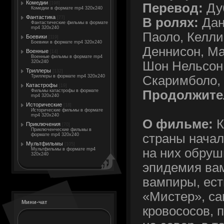
Комедии
[198]
Перевод:
Ду
Комедии в формате mp4 320x240
Фантастика
[77]
В ролях:
Дан
Фантастические фильмы в формате
mp4 320x240
Паоло, Келли
Боевики
[119]
Боевики в формате mp4 320x240
Деннисон, Ма
Военные
[14]
Военные фильмы в формате mp4
Шон Нельсон,
320x240
Триллеры
[132]
Скаримболо,
Триллеры в формате mp4 320x240
Катастрофы
[19]
Продолжите
Фильмы катастрофы в формате
mp4 320x240
Исторические
[18]
Исторические фильмы в формате
mp4 320x240
О фильме:
К
Приключения
[70]
Приключенческие фильмы в
страны начал
формате mp4 320x240
Мультфильмы
[105]
на них обруш
Мультфильмы в формате mp4
320x240
эпидемия вам
вампиры, ест
«Мистер», са
Мини-чат
кровососов, 