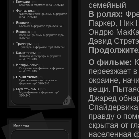
Комедии
[198]
семейный
Комедии в формате mp4 320x240
Фантастика
[77]
В ролях:
Фре
Фантастические фильмы в формате
mp4 320x240
Паркер, Ник 
Боевики
[119]
Боевики в формате mp4 320x240
Эндрю МакКа
Военные
[14]
Военные фильмы в формате mp4
Дэвид Стрэт
320x240
Триллеры
[132]
Продолжите
Триллеры в формате mp4 320x240
Катастрофы
[19]
Фильмы катастрофы в формате
mp4 320x240
О фильме:
К
Исторические
[18]
Исторические фильмы в формате
переезжает в
mp4 320x240
Приключения
[70]
окраине, нач
Приключенческие фильмы в
формате mp4 320x240
вещи. Пытаяс
Мультфильмы
[105]
Мультфильмы в формате mp4
Джаред обнар
320x240
Спайдервика 
правду о пом
скрытая от гл
Мини-чат
населенная 