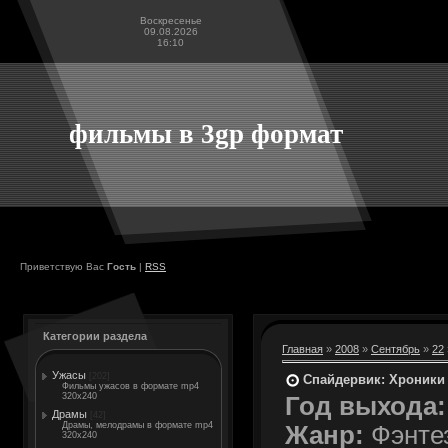
Воскресенье
09.08.2026
16:10
фильмы в 3gp формат
Приветствую Вас
Гость
|
RSS
Категории раздела
Главная
»
2008
»
Сентябрь
»
22
Ужасы
[202]
Спайдервик: Хроники /
Фильмы ужасов в формате mp4
320x240
Год выхода:
Драмы
[42]
Драмы, мелодрамы в формате mp4
Жанр:
Фэнтез
320x240