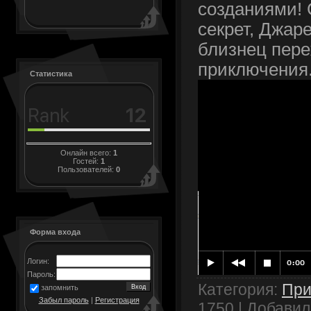
созданиями! 
секрет, Джаре
близнец пер
приключения
Статистика
Онлайн всего:
1
Гостей:
1
Пользователей:
0
Форма входа
Логин:
Пароль:
Категория
:
При
запомнить
Забыл пароль
|
Регистрация
1750 |
Добавил