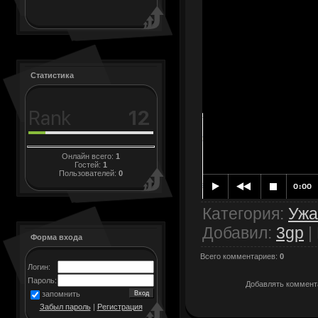
Статистика
Онлайн всего:
1
Гостей:
1
Пользователей:
0
Категория
:
Уж
Добавил
:
3gp
|
Форма входа
Всего комментариев
:
0
Логин:
Пароль:
Добавлять коммента
запомнить
Забыл пароль
|
Регистрация