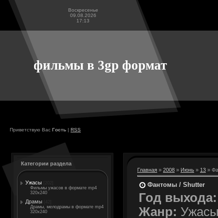
Воскресенье
09.08.2026
17:13
фильмы в 3gp формат
Приветствую Вас
Гость
|
RSS
Категории раздела
Главная
»
2008
»
Июнь
»
13
» Фа
Ужасы
[202]
Фантомы / Shutter
Фильмы ужасов в формате mp4
320x240
Год выхода:
Драмы
[42]
Драмы, мелодрамы в формате mp4
Жанр:
Ужасы,
320x240