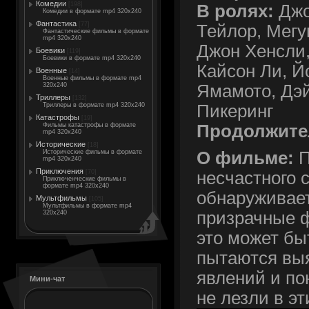
Комедии
[198]
В ролях:
Джо
Комедии в формате mp4 320x240
Фантастика
[77]
Тейлор, Мегу
Фантастические фильмы в формате
mp4 320x240
Джон Хенсли
Боевики
[119]
Боевики в формате mp4 320x240
Кайсон Ли, Й
Военные
[14]
Военные фильмы в формате mp4
Ямамото, Дэй
320x240
Триллеры
[132]
Пикеринг
Триллеры в формате mp4 320x240
Катастрофы
[19]
Продолжите
Фильмы катастрофы в формате
mp4 320x240
Исторические
[18]
Исторические фильмы в формате
О фильме:
П
mp4 320x240
Приключения
[70]
несчастного 
Приключенческие фильмы в
формате mp4 320x240
обнаруживает
Мультфильмы
[105]
Мультфильмы в формате mp4
призрачные ф
320x240
это может бы
пытаются выя
явлений и по
Мини-чат
не лезли в эт