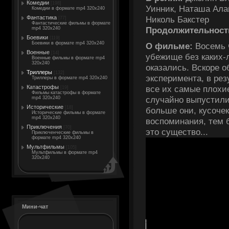
Комедии
[198]
Уинник, Наташа Ала
Комедии в формате mp4 320x240
Николь Бакстер
Фантастика
[77]
Фантастические фильмы в формате
Продолжительност
mp4 320x240
Боевики
[119]
Боевики в формате mp4 320x240
О фильме:
Восемь 
Военные
[14]
убежище без каких-
Военные фильмы в формате mp4
320x240
оказались. Вскоре 
Триллеры
[132]
эксперимента, в рез
Триллеры в формате mp4 320x240
Катастрофы
все их самые плохи
[19]
Фильмы катастрофы в формате
случайно выпустили
mp4 320x240
Исторические
[18]
больше они, кусочек
Исторические фильмы в формате
mp4 320x240
воспоминания, тем 
Приключения
[70]
это существо...
Приключенческие фильмы в
формате mp4 320x240
Мультфильмы
[105]
Мультфильмы в формате mp4
320x240
Мини-чат