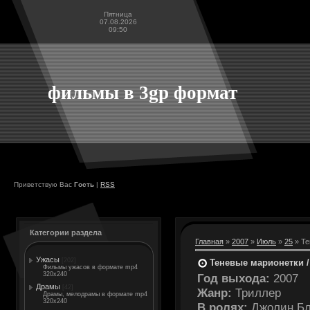
Пятница
07.08.2026
09:50
фильмы в 3gp формат
Приветствую Вас
Гость
|
RSS
Категории раздела
Главная
»
2007
»
Июль
»
25
» Те
Ужасы
[202]
Теневые марионетки /
Фильмы ужасов в формате mp4
320x240
Год выхода:
2007
Драмы
[42]
Жанр:
Триллер
Драмы, мелодрамы в формате mp4
320x240
В ролях:
Джолин Блэ