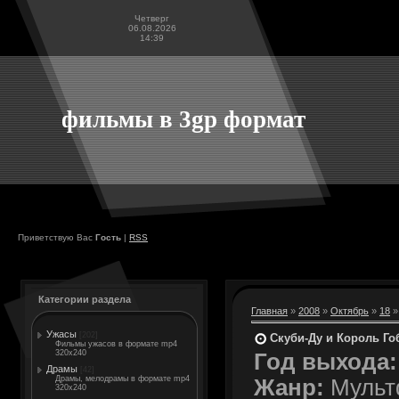
Четверг
06.08.2026
14:39
фильмы в 3gp формат
Приветствую Вас
Гость
|
RSS
Категории раздела
Главная
»
2008
»
Октябрь
»
18
»
Ужасы
[202]
Скуби-Ду и Король Го
Фильмы ужасов в формате mp4
320x240
Год выхода:
Драмы
[42]
Драмы, мелодрамы в формате mp4
Жанр:
Мульт
320x240