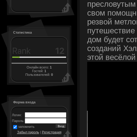
пресловутым 
свом помощн
резвой метло
путешествие 
Статистика
дом будет со
созданий Хэл
этой весёлой
Онлайн всего:
1
Гостей:
1
Пользователей:
0
Форма входа
Логин:
Пароль:
запомнить
Забыл пароль
|
Регистрация