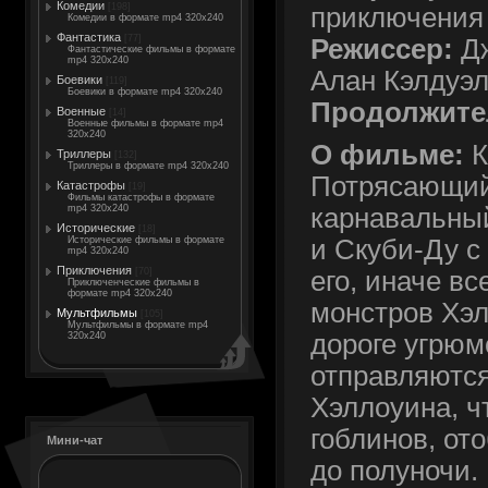
Комедии
[198]
приключения
Комедии в формате mp4 320x240
Фантастика
[77]
Режиссер:
Дж
Фантастические фильмы в формате
mp4 320x240
Алан Кэлдуэ
Боевики
[119]
Боевики в формате mp4 320x240
Продолжите
Военные
[14]
Военные фильмы в формате mp4
320x240
О фильме:
К
Триллеры
[132]
Триллеры в формате mp4 320x240
Потрясающий
Катастрофы
[19]
Фильмы катастрофы в формате
mp4 320x240
карнавальный
Исторические
[18]
Исторические фильмы в формате
и Скуби-Ду с
mp4 320x240
Приключения
[70]
его, иначе вс
Приключенческие фильмы в
формате mp4 320x240
монстров Хэл
Мультфильмы
[105]
Мультфильмы в формате mp4
дороге угрюм
320x240
отправляются
Хэллоуина, ч
гоблинов, ото
Мини-чат
до полуночи.