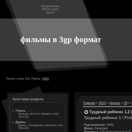
Воскресенье
09.08.2026
09:43
фильмы в 3gp формат
Приветствую Вас
Гость
|
RSS
Категории раздела
Главная
»
2010
»
Апрель
»
28
» Т
Ужасы
[202]
Трудный ребенок 1,2 (
Фильмы ужасов в формате mp4
320x240
Трудный ребенок 1 / Pro
Драмы
[42]
Год выпуска:
1990
Драмы, мелодрамы в формате mp4
Жанр:
Комедия
320x240
Перевод:
Профессиональный