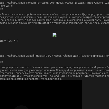
рден, Майкл Оливер, Гилберт Готтфрид, Эми Ясбек, Майкл Ричардс, Питер Юрасик, Ша
ннис Дуган
мин
на Фло, стремящаяся пробиться в высшее общество, усыновляют Джуниора, прелестно
беждаются, что их приемный сын - маленькое чудовище, которое ухитряется превратит
 бейсбольный матч в подлинный кошмар. Хотя и очень смешной. Но может быть, Джуни
ивлечь к себе внимание? Ищите ответ в этой развеселой картине, сатирически изо
blem Child 2
рден, Майкл Оливер, Лэрэйн Ньюмэн, Эми Ясбек, Айвиэн Швэн, Гилберт Готтфрид, Пол
мин
возвращается: вместе с Беном, своим приемным отцом, он переезжает в Мортвилл, "
ую, но не слишком умную богатую женщину Лаванду Дюмор, которая хочет женить его 
тастрофы и свести вместе своих ничего не подозревающих родителей, Джуниор и его
приятности. И мы убеждаемся в том, что, если ОДНО чудовище - это уже головная бо
олжение еще смешнее первого, что бывает редко.