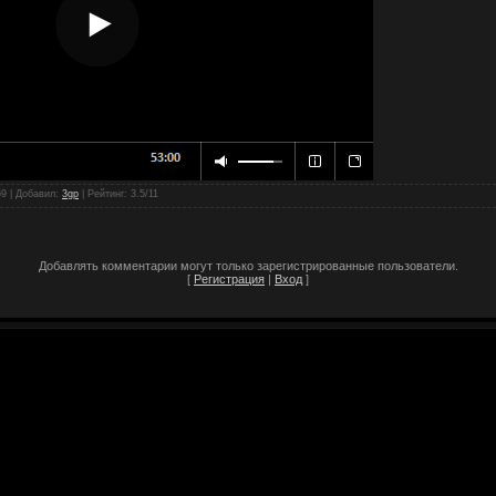
69 |
Добавил
:
3gp
|
Рейтинг
:
3.5
/
11
Добавлять комментарии могут только зарегистрированные пользователи.
[
Регистрация
|
Вход
]