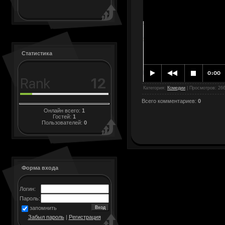
Статистика
Категория
:
Комедии
|
Просмотров
: 26
Всего комментариев
:
0
Онлайн всего:
1
Гостей:
1
Пользователей:
0
Форма входа
Логин:
Пароль:
запомнить
Забыл пароль
|
Регистрация