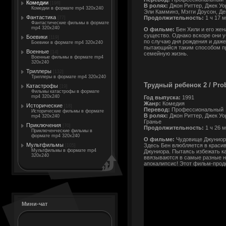
Комедии
[198]
В ролях:
Джон Риттер, Джек Уо
Комедии в формате mp4 320x240
Эли Камминз, Мэгги Доусон, Де
Фантастика
Продолжительность:
1 ч 17 
[77]
Фантастические фильмы в формате
mp4 320x240
О фильме:
Бен Хили и его же
существо. Однако вскоре они у
Боевики
[119]
по случаю дня рождения и даже
Боевики в формате mp4 320x240
пытающийся таким способом пр
Военные
[14]
семейную жизнь.
Военные фильмы в формате mp4
320x240
Триллеры
[132]
Триллеры в формате mp4 320x240
Трудный ребенок 2 / Pro
Катастрофы
[19]
Фильмы катастрофы в формате
mp4 320x240
Год выпуска:
1991
Жанр:
Комедия
Исторические
[18]
Перевод:
Профессиональный
Исторические фильмы в формате
В ролях:
Джон Риттер, Джек Уо
mp4 320x240
Гранье
Приключения
[70]
Продолжительность:
1 ч 26 
Приключенческие фильмы в
формате mp4 320x240
О фильме:
Чудовище Джуниор 
Мультфильмы
Здесь Бен влюбляется в красив
[105]
Мультфильмы в формате mp4
Джуниора. Пытаясь избежать ка
320x240
ввязываются в самые разные не
апокалипсис! Этот фильм-прод
Мини-чат