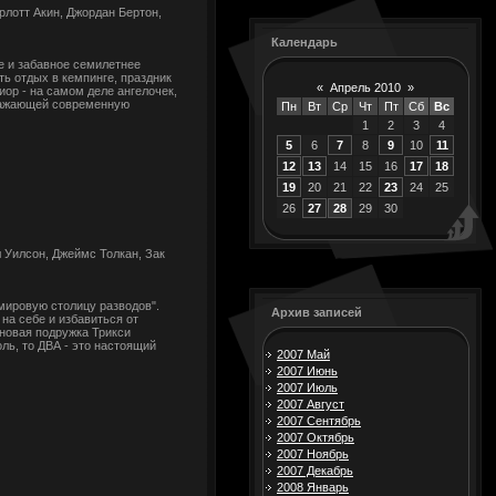
рлотт Акин, Джордан Бертон,
Календарь
е и забавное семилетнее
ь отдых в кемпинге, праздник
«
Апрель 2010
»
ор - на самом деле ангелочек,
бражающей современную
Пн
Вт
Ср
Чт
Пт
Сб
Вс
1
2
3
4
5
6
7
8
9
10
11
12
13
14
15
16
17
18
19
20
21
22
23
24
25
26
27
28
29
30
 Уилсон, Джеймс Толкан, Зак
мировую столицу разводов".
Архив записей
на себе и избавиться от
 новая подружка Трикси
ль, то ДВА - это настоящий
2007 Май
2007 Июнь
2007 Июль
2007 Август
2007 Сентябрь
2007 Октябрь
2007 Ноябрь
2007 Декабрь
2008 Январь