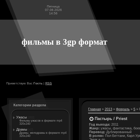
Пятница
07.08.2026
14:56
фильмы в 3gp формат
Приветствую Вас
Гость
|
RSS
Категории раздела
Главная
»
2013
»
Февраль
»
5
» 
Ужасы
[202]
Пастырь / Priest
Фильмы ужасов в формате mp4
320x240
Год выхода:
2011
Жанр:
ужасы, фантастика, бое
Драмы
[42]
Перевод:
Дублированный
Драмы, мелодрамы в формате mp4
В ролях:
Пол Беттани, Карл Ур
320x240
Эмик и др.