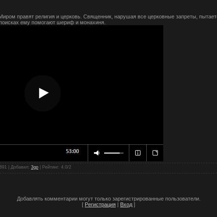
иром правят религия и церковь. Священник, нарушая все церковные запреты, пытает
 поисках ему помогают шериф и монахиня.
 891 |
Добавил
:
3gp
|
Рейтинг
:
4.0
/
2
Добавлять комментарии могут только зарегистрированные пользователи.
[
Регистрация
|
Вход
]