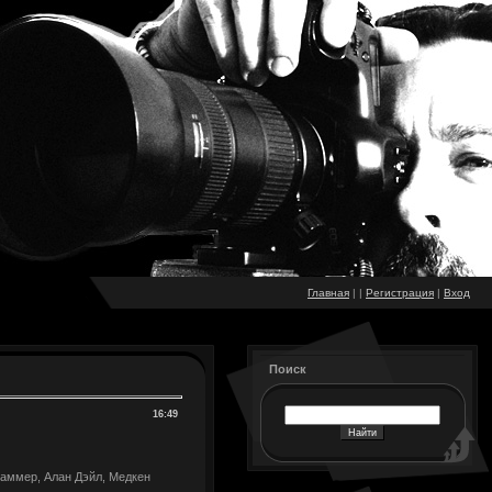
Главная
|
|
Регистрация
|
Вход
Поиск
16:49
ламмер, Алан Дэйл, Медкен