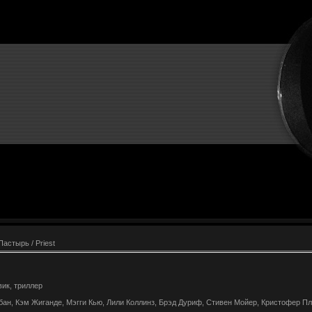
Пастырь / Priest
вик, триллер
бан, Кэм Жиганде, Мэгги Кью, Лили Коллинз, Брэд Дуриф, Стивен Мойер, Кристофер П