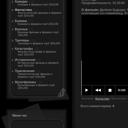
Комедии
[198]
Продолжительность: 01:20:04
Комедии в формате mp4 320x240
О фильме:
Далекое будущее. М
Фантастика
[77]
похитивших его племянницу. В
Фантастические фильмы в формате
mp4 320x240
Боевики
[119]
Боевики в формате mp4 320x240
Военные
[14]
Военные фильмы в формате mp4
320x240
Триллеры
[132]
Триллеры в формате mp4 320x240
Катастрофы
[19]
Фильмы катастрофы в формате
mp4 320x240
Исторические
[18]
Исторические фильмы в формате
mp4 320x240
Приключения
[70]
Приключенческие фильмы в
формате mp4 320x240
Мультфильмы
[105]
Мультфильмы в формате mp4
320x240
Категория
:
Фантастика
|
Просмотров
:
Всего комментариев
:
0
Мини-чат