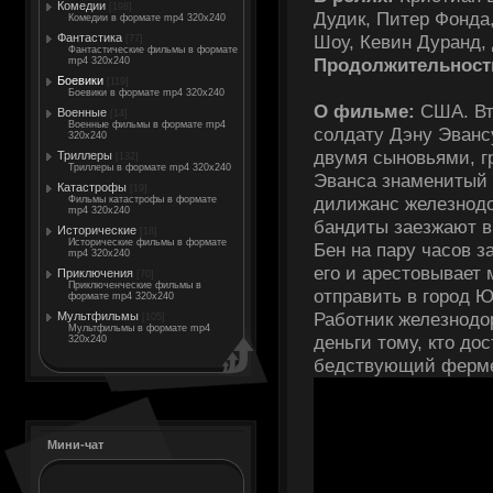
Комедии
[198]
Дудик, Питер Фонда,
Комедии в формате mp4 320x240
Шоу, Кевин Дуранд, 
Фантастика
[77]
Фантастические фильмы в формате
Продолжительност
mp4 320x240
Боевики
[119]
Боевики в формате mp4 320x240
О фильме:
США. Вт
Военные
[14]
Военные фильмы в формате mp4
солдату Дэну Эванс
320x240
двумя сыновьями, г
Триллеры
[132]
Триллеры в формате mp4 320x240
Эванса знаменитый 
Катастрофы
[19]
дилижанс железнодо
Фильмы катастрофы в формате
mp4 320x240
бандиты заезжают в
Исторические
[18]
Исторические фильмы в формате
Бен на пару часов з
mp4 320x240
его и арестовывает
Приключения
[70]
Приключенческие фильмы в
отправить в город Ю
формате mp4 320x240
Работник железнодо
Мультфильмы
[105]
Мультфильмы в формате mp4
деньги тому, кто до
320x240
бедствующий ферме
Мини-чат