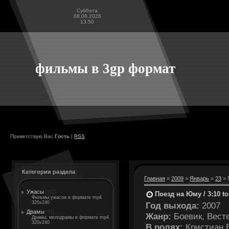
Суббота
08.08.2026
13:50
фильмы в 3gp формат
Приветствую Вас
Гость
|
RSS
Категории раздела
Главная
»
2009
»
Январь
»
23
» 
Ужасы
[202]
Поезд на Юму / 3:10 t
Фильмы ужасов в формате mp4
320x240
Год выхода:
2007
Драмы
[42]
Жанр:
Боевик, Вест
Драмы, мелодрамы в формате mp4
320x240
В ролях:
Кристиан Б