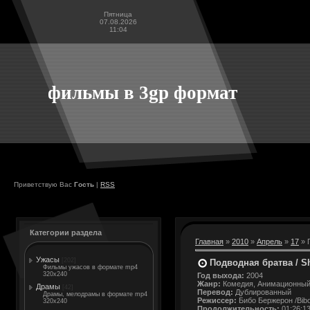
Пятница
07.08.2026
11:04
фильмы в 3gp формат
Приветствую Вас
Гость
|
RSS
Категории раздела
Главная
»
2010
»
Апрель
»
17
» 
Ужасы
[202]
Подводная братва / Sh
Фильмы ужасов в формате mp4
320x240
Год выхода:
2004
Жанр:
Комедия, Анимационны
Драмы
[42]
Перевод:
Дублированный
Драмы, мелодрамы в формате mp4
Режиссер:
Бибо Бержерон /Bibo
320x240
Продолжительность:
01:26:1