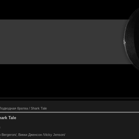
Подводная братва / Shark Tale
ark Tale
й
 Bergeron/, Викки Дженсон /Vicky Jenson/
3