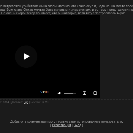
 встревожен убийством сына главы мафиозного клана акул и, надо же, на месте прес
ра! Всю жизнь Оскар мечтал быть сильным и знаменитым, и вот ему представился п
 Но очень скоро Оскар понимает, что он натворил, взяв титул "Истребитель Акул"…
в
: 1314 |
Добавил
:
3gp
|
Рейтинг
:
3.7
/
3
Добавлять комментарии могут только зарегистрированные пользователи.
[
Регистрация
|
Вход
]