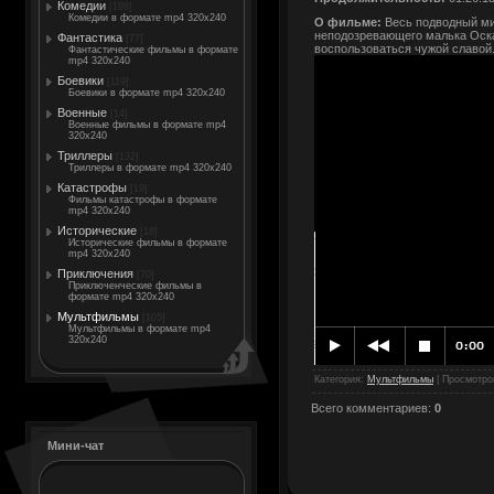
Комедии
[198]
Комедии в формате mp4 320x240
О фильме:
Весь подводный мир
неподозревающего малька Оска
Фантастика
[77]
воспользоваться чужой славой.
Фантастические фильмы в формате
mp4 320x240
Боевики
[119]
Боевики в формате mp4 320x240
Военные
[14]
Военные фильмы в формате mp4
320x240
Триллеры
[132]
Триллеры в формате mp4 320x240
Катастрофы
[19]
Фильмы катастрофы в формате
mp4 320x240
Исторические
[18]
Исторические фильмы в формате
mp4 320x240
Приключения
[70]
Приключенческие фильмы в
формате mp4 320x240
Мультфильмы
[105]
Мультфильмы в формате mp4
320x240
Категория
:
Мультфильмы
|
Просмотро
Всего комментариев
:
0
Мини-чат