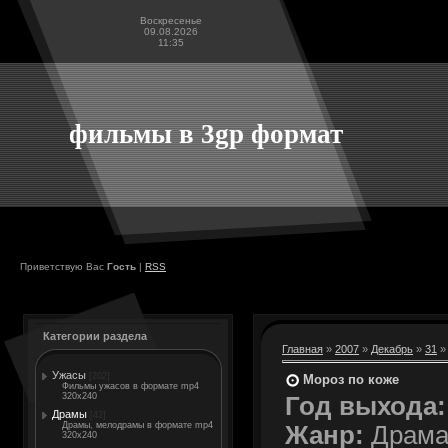
Воскресенье
09.08.2026
11:35
фильмы в 3gp формат
Приветствую Вас
Гость
|
RSS
Категории раздела
Главная
»
2007
»
Декабрь
»
31
»
Ужасы
[202]
Мороз по коже
Фильмы ужасов в формате mp4
320x240
Год выхода:
Драмы
[42]
Драмы, мелодрамы в формате mp4
Жанр:
Драм
320x240