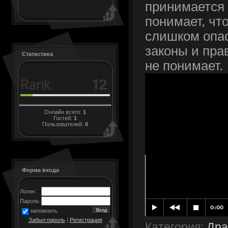
принимается 
понимает, чт
слишком опас
законы и прав
Статистика
не понимает.
Онлайн всего:
1
Гостей:
1
Пользователей:
0
Форма входа
Логин:
Пароль:
запомнить
Забыл пароль
|
Регистрация
Категория
:
Др