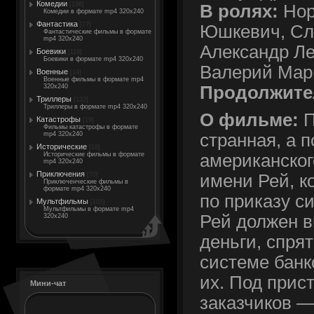
Комедии
[198]
В ролях:
Нор
Комедии в формате mp4 320x240
Фантастика
[77]
Юшкевич, Сл
Фантастические фильмы в формате
mp4 320x240
Александр Ле
Боевики
[119]
Боевики в формате mp4 320x240
Валерий Мар
Военные
[14]
Военные фильмы в формате mp4
Продолжите
320x240
Триллеры
[132]
Триллеры в формате mp4 320x240
О фильме:
П
Катастрофы
[19]
Фильмы катастрофы в формате
mp4 320x240
странная, а 
Исторические
[18]
Исторические фильмы в формате
американског
mp4 320x240
Приключения
[70]
имени Рей, к
Приключенческие фильмы в
формате mp4 320x240
по приказу с
Мультфильмы
[105]
Мультфильмы в формате mp4
Рей должен 
320x240
деньги, спря
системе банк
их. Под при
Мини-чат
заказчиков —