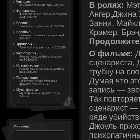
Комедии
[198]
В ролях:
Мэт
Комедии в формате mp4 320x240
Фантастика
[77]
Ангер,Джина 
Фантастические фильмы в формате
mp4 320x240
Занни, Майкл
Боевики
[119]
Боевики в формате mp4 320x240
Крамер, Брэ
Военные
[14]
Военные фильмы в формате mp4
Продолжите
320x240
Триллеры
[132]
Триллеры в формате mp4 320x240
О фильме:
Д
Катастрофы
[19]
Фильмы катастрофы в формате
mp4 320x240
сценариста, 
Исторические
[18]
Исторические фильмы в формате
трубку на со
mp4 320x240
Приключения
[70]
Думая что эт
Приключенческие фильмы в
формате mp4 320x240
запись — зв
Мультфильмы
[105]
Мультфильмы в формате mp4
Так повторяе
320x240
сценарист —
ряде убийств
Джоуль прихо
Мини-чат
психопатичны