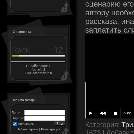
сценарию его
автору необх
рассказа, ин
заплатить сл
Статистика
Онлайн всего:
1
Гостей:
1
Пользователей:
0
Форма входа
Логин:
Пароль:
Категория
:
Три
запомнить
Забыл пароль
|
Регистрация
1673 |
Добавил