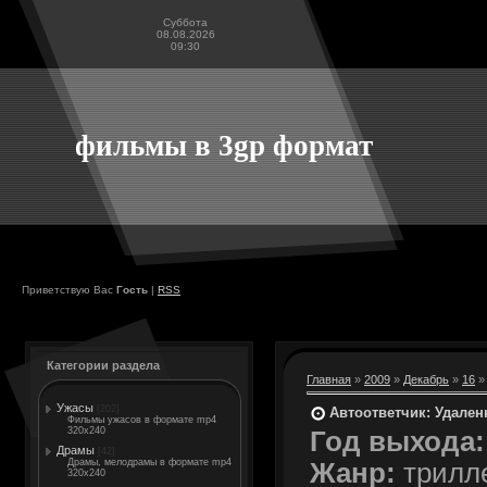
Суббота
08.08.2026
09:30
фильмы в 3gp формат
Приветствую Вас
Гость
|
RSS
Категории раздела
Главная
»
2009
»
Декабрь
»
16
»
Ужасы
[202]
Автоответчик: Удален
Фильмы ужасов в формате mp4
320x240
Год выхода:
Драмы
[42]
Драмы, мелодрамы в формате mp4
Жанр:
трилл
320x240