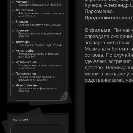
Комедии
[198]
Кучера, Александр 
Комедии в формате mp4 320x240
Пархоменко
Фантастика
[77]
Фантастические фильмы в формате
Продолжительност
mp4 320x240
Боевики
[119]
Боевики в формате mp4 320x240
О фильме:
Полная о
Военные
[14]
Военные фильмы в формате mp4
оправдала ожиданий
320x240
зоопарка животных 
Триллеры
[132]
Триллеры в формате mp4 320x240
Мелмана и бегемоти
Катастрофы
[19]
острова. По случай
Фильмы катастрофы в формате
mp4 320x240
где Алекс встречает
Исторические
[18]
Исторические фильмы в формате
детстве. Неожиданно
mp4 320x240
жизни в зоопарке у 
Приключения
[70]
Приключенческие фильмы в
родственниками, че
формате mp4 320x240
Мультфильмы
[105]
Мультфильмы в формате mp4
320x240
Мини-чат