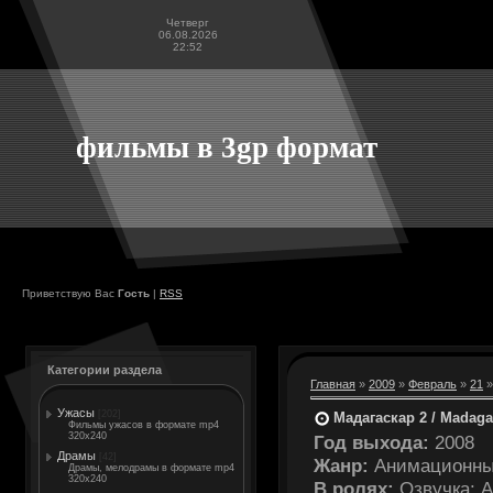
Четверг
06.08.2026
22:52
фильмы в 3gp формат
Приветствую Вас
Гость
|
RSS
Категории раздела
Главная
»
2009
»
Февраль
»
21
»
Ужасы
[202]
Мадагаскар 2 / Madaga
Фильмы ужасов в формате mp4
320x240
Год выхода:
2008
Драмы
[42]
Жанр:
Анимационный
Драмы, мелодрамы в формате mp4
320x240
В ролях:
Озвучка: 