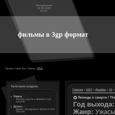
Понедельник
10.08.2026
05:32
фильмы в 3gp формат
Приветствую Вас
Гость
|
RSS
Категории раздела
Главная
»
2007
»
Декабрь
»
31
» 
Ужасы
[202]
Легенда о смерти / Th
Фильмы ужасов в формате mp4
320x240
Год выхода:
Драмы
[42]
Драмы, мелодрамы в формате mp4
Жанр:
Ужасы
320x240