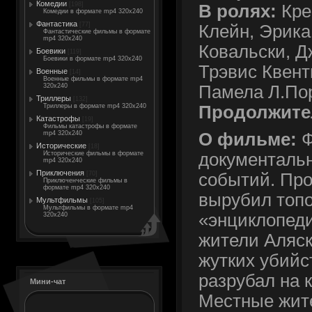
Комедии
[198]
В ролях:
Кре
Комедии в формате mp4 320x240
Фантастика
[77]
Клейн, Эрика
Фантастические фильмы в формате
mp4 320x240
Ковaльски, Д
Боевики
[119]
Боевики в формате mp4 320x240
Трэвис Квент
Военные
[14]
Военные фильмы в формате mp4
Памела Л.По
320x240
Триллеры
[132]
Продолжите
Триллеры в формате mp4 320x240
Катастрофы
[19]
Фильмы катастрофы в формате
mp4 320x240
О фильме:
Ф
Исторические
[18]
Исторические фильмы в формате
документаль
mp4 320x240
Приключения
[70]
событий. Про
Приключенческие фильмы в
формате mp4 320x240
вырубил топо
Мультфильмы
[105]
Мультфильмы в формате mp4
«энциклопеди
320x240
жители Аляс
жутких убийс
разрубал на 
Мини-чат
Местные жит