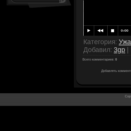
Категория
:
Уж
Добавил
:
3gp
|
Всего комментариев
:
0
Добавлять коммента
Cop