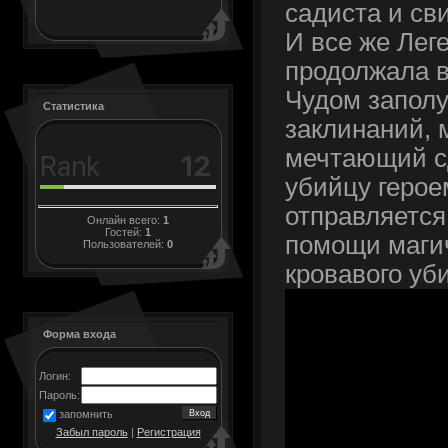
садиста и св
И все же Лег
продолжала 
Чудом заполу
Статистика
заклинаний, 
мечтающий с
убийцу герое
отправляется
Онлайн всего:
1
Гостей:
1
помощи магич
Пользователей:
0
кровавого у
Форма входа
Логин:
Пароль:
запомнить
Забыл пароль
|
Регистрация