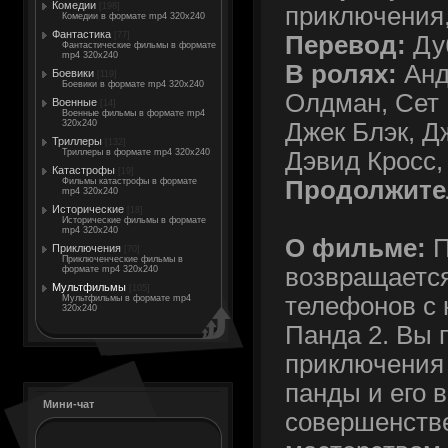
Комедии
[198]
приключения
Комедии в формате mp4 320x240
Фантастика
[77]
Перевод:
Ду
Фантастические фильмы в формате
mp4 320x240
В ролях:
Анд
Боевики
[119]
Боевики в формате mp4 320x240
Олдман, Сет 
Военные
[14]
Военные фильмы в формате mp4
Джек Блэк, Д
320x240
Триллеры
[132]
Дэвид Кросс
Триллеры в формате mp4 320x240
Катастрофы
[19]
Продолжите
Фильмы катастрофы в формате
mp4 320x240
Исторические
[18]
Исторические фильмы в формате
mp4 320x240
О фильме:
П
Приключения
[70]
Приключенческие фильмы в
возвращается
формате mp4 320x240
Мультфильмы
[105]
телефонов с
Мультфильмы в формате mp4
320x240
Панда 2. Вы 
приключения
панды и его 
Мини-чат
совершенств