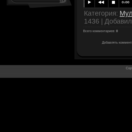
Категория
:
Му
1436 |
Добавил
Всего комментариев
:
0
Добавлять коммента
Cop