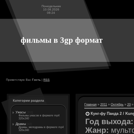
Понедельник
10.08.2026
08:24
фильмы в 3gp формат
Приветствую Вас
Гость
|
RSS
Категории раздела
Главная
»
2011
»
Октябрь
»
20
» 
Ужасы
[202]
Кунг-фу Панда 2 / Kun
Фильмы ужасов в формате mp4
320x240
Год выхода:
Драмы
[42]
Драмы, мелодрамы в формате mp4
Жанр:
мультф
320x240