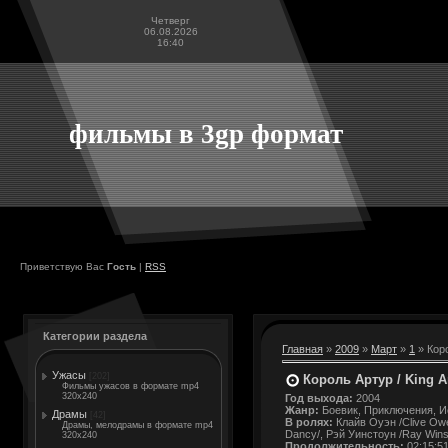
Четверг
06.08.2026
16:40
фильмы в 3gp формат
Приветствую Вас
Гость
|
RSS
Категории раздела
Главная
»
2009
»
Март
»
1
» Коро
Ужасы
[202]
Король Артур / King A
Фильмы ужасов в формате mp4
320x240
Год выхода:
2004
Жанр:
Боевик, Приключения, И
Драмы
[42]
В ролях:
Клайв Оуэн /Clive Owe
Драмы, мелодрамы в формате mp4
Dancy/, Рэй Уинстоун /Ray Wins
320x240
Продолжительность:
02:15:5