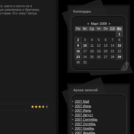
, никто и ничто не в
ын римлянина и британки,
Календарь
стории. Его зовут Артур.
«
Март 2009
»
Пн
Вт
Ср
Чт
Пт
Сб
Вс
1
2
3
4
5
6
7
8
9
10
11
12
13
14
15
16
17
18
19
20
21
22
23
24
25
26
27
28
29
30
31
Архив записей
2007 Май
2007 Июнь
2007 Июль
2007 Август
2007 Сентябрь
2007 Октябрь
2007 Ноябрь
2007 Декабрь