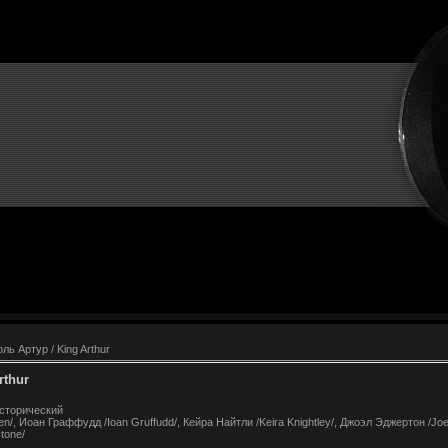
ль Артур / King Arthur
rthur
сторический
n/, Иоан Граффудд /Ioan Gruffudd/, Кейра Найтли /Keira Knightley/, Джоэл Эджертон /Joe
tone/
1