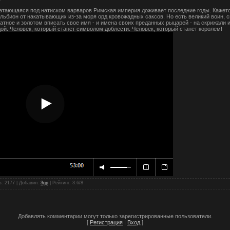
атающаяся под натиском варваров Римская империя доживает последние годы. Кажется
ьбион от накатывающих из-за моря орд кровожадных саксов. Но есть великий воин, с
атное и золотом вписать свое имя - и имена своих преданных рыцарей - на скрижали и
дой. Человек, который станет символом доблести. Человек, который станет королем!
в
: 2177 |
Добавил
:
3gp
|
Рейтинг
:
3.6
/
8
Добавлять комментарии могут только зарегистрированные пользователи.
[
Регистрация
|
Вход
]