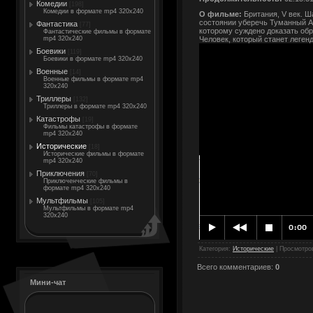
Комедии
[198]
Комедии в формате mp4 320x240
О фильме:
Британия, V век. Ш
состоянии уберечь Туманный Ал
Фантастика
[77]
которому суждено доказать обр
Фантастические фильмы в формате
mp4 320x240
Человек, который станет леген
Боевики
[119]
Боевики в формате mp4 320x240
Военные
[14]
Военные фильмы в формате mp4
320x240
Триллеры
[132]
Триллеры в формате mp4 320x240
Катастрофы
[19]
Фильмы катастрофы в формате
mp4 320x240
Исторические
[18]
Исторические фильмы в формате
mp4 320x240
Приключения
[70]
Приключенческие фильмы в
формате mp4 320x240
Мультфильмы
[105]
Мультфильмы в формате mp4
320x240
Категория
:
Исторические
|
Просмотро
Всего комментариев
:
0
Мини-чат