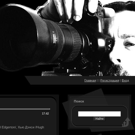
Главная
|
|
Регистрация
|
Вход
Поиск
17:42
l Edgerton/, Хью Дэнси /Hugh