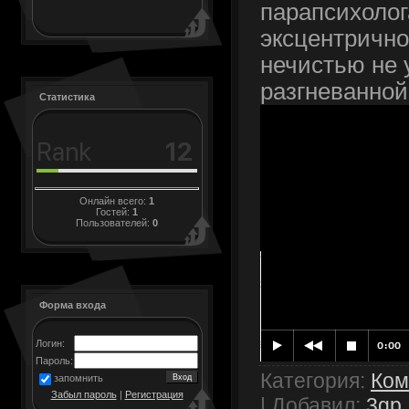
парапсихолог
эксцентрично
нечистью не 
разгневанной
Статистика
Онлайн всего:
1
Гостей:
1
Пользователей:
0
Форма входа
Логин:
Пароль:
Категория
:
Ком
запомнить
Забыл пароль
|
Регистрация
|
Добавил
:
3gp