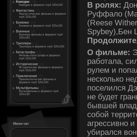
Комедии
[198]
В ролях:
Дон
Комедии в формате mp4 320x240
Фантастика
[77]
Руффало (Mar
Фантастические фильмы в формате
mp4 320x240
(Reese Withe
Боевики
[119]
Боевики в формате mp4 320x240
Spybey),Бен 
Военные
[14]
Военные фильмы в формате mp4
Продолжите
320x240
Триллеры
[132]
Триллеры в формате mp4 320x240
О фильме:
Э
Катастрофы
[19]
Фильмы катастрофы в формате
mp4 320x240
работала, сил
Исторические
[18]
Исторические фильмы в формате
рулем и попа
mp4 320x240
Приключения
[70]
несколько не
Приключенческие фильмы в
формате mp4 320x240
поселился Дэ
Мультфильмы
[105]
Мультфильмы в формате mp4
не будет гран
320x240
бывшей влад
собой террит
агрессивно и
Мини-чат
убирался вон