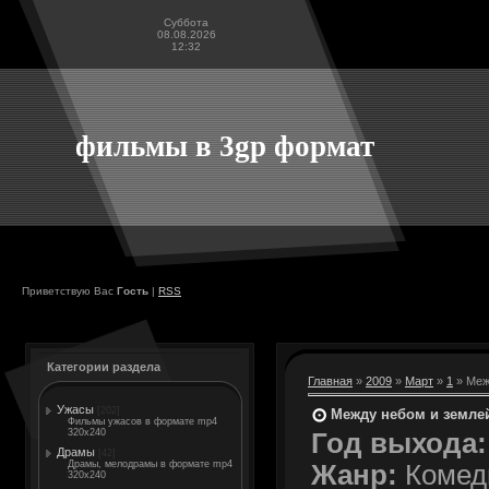
Суббота
08.08.2026
12:32
фильмы в 3gp формат
Приветствую Вас
Гость
|
RSS
Категории раздела
Главная
»
2009
»
Март
»
1
» Межд
Ужасы
[202]
Между небом и землей 
Фильмы ужасов в формате mp4
320x240
Год выхода:
Драмы
[42]
Драмы, мелодрамы в формате mp4
Жанр:
Комед
320x240