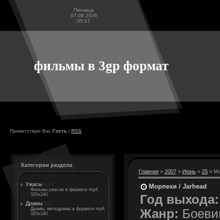
Пятница
07.08.2026
05:17
фильмы в 3gp формат
Приветствую Вас
Гость
|
RSS
Категории раздела
Главная
»
2007
»
Июнь
»
25
» Мо
Ужасы
[202]
Морпехи / Jarhead
Фильмы ужасов в формате mp4
320x240
Год выхода:
Драмы
[42]
Драмы, мелодрамы в формате mp4
Жанр:
Боеви
320x240