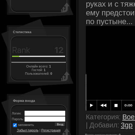
руках и с тя
ему предстои
по пустыне...
Статистика
Онлайн всего:
1
Гостей:
1
Пользователей:
0
Форма входа
Логин:
Категория
:
Вое
Пароль:
|
Добавил
:
3gp
запомнить
Забыл пароль
|
Регистрация
Всего комментариев
:
0