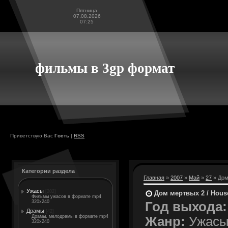
Пятница
07.08.2026
07:25
фильмы в 3gp формат
Приветствую Вас
Гость
|
RSS
Категории раздела
Главная
»
2007
»
Май
»
27
» Дом
Ужасы
[202]
Дом мертвых 2 / House
Фильмы ужасов в формате mp4
320x240
Год выхода:
Драмы
[42]
Драмы, мелодрамы в формате mp4
Жанр:
Ужас
320x240