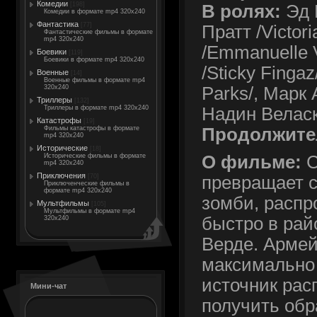
Комедии
[198]
В ролях:
Эд 
Комедии в формате mp4 320x240
Фантастика
[77]
Пратт /Victor
Фантастические фильмы в формате
mp4 320x240
/Emmanuelle V
Боевики
[119]
Боевики в формате mp4 320x240
/Sticky Finga
Военные
[14]
Военные фильмы в формате mp4
Parks/, Марк 
320x240
Триллеры
[132]
Надин Веласк
Триллеры в формате mp4 320x240
Катастрофы
[19]
Продолжите
Фильмы катастрофы в формате
mp4 320x240
Исторические
[18]
Исторические фильмы в формате
О фильме:
С
mp4 320x240
Приключения
[70]
превращает с
Приключенческие фильмы в
формате mp4 320x240
зомби, распр
Мультфильмы
[105]
Мультфильмы в формате mp4
быстро в рай
320x240
Верде. Армей
максимально
источник рас
Мини-чат
получить об