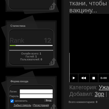
ткани, чтобы
вакцину...
Статистика
Онлайн всего:
1
Гостей:
1
Пользователей:
0
Форма входа
Категория
:
Уж
Логин:
Добавил
:
3gp
|
Пароль:
запомнить
Всего комментариев
:
0
Забыл пароль
|
Регистрация