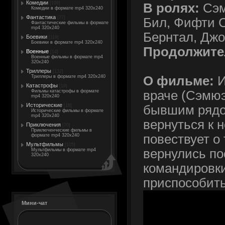
Комедии
[198]
В ролях:
Сэм
Комедии в формате mp4 320x240
Фантастика
[77]
Бил, Фифти С
Фантастические фильмы в формате
mp4 320x240
Бернтал, Джо
Боевики
[119]
Боевики в формате mp4 320x240
Продолжите
Военные
[14]
Военные фильмы в формате mp4
320x240
Триллеры
[132]
О фильме:
И
Триллеры в формате mp4 320x240
Катастрофы
[19]
враче (Сэмюэ
Фильмы катастрофы в формате
mp4 320x240
Исторические
бывшим рядо
[18]
Исторические фильмы в формате
mp4 320x240
вернуться к 
Приключения
[70]
Приключенческие фильмы в
повествует о 
формате mp4 320x240
Мультфильмы
[105]
вернулись по
Мультфильмы в формате mp4
320x240
командировки
приспособить
Мини-чат