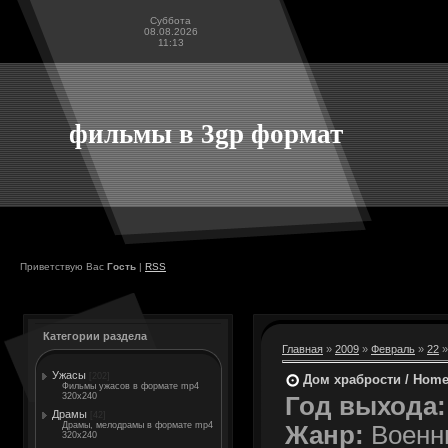
Суббота
08.08.2026
11:13
фильмы в 3gp формат
Приветствую Вас
Гость
|
RSS
Категории раздела
Главная
»
2009
»
Февраль
»
22
»
Ужасы
[202]
Дом храбрости / Home
Фильмы ужасов в формате mp4
320x240
Год выхода:
Драмы
[42]
Драмы, мелодрамы в формате mp4
Жанр:
Военны
320x240