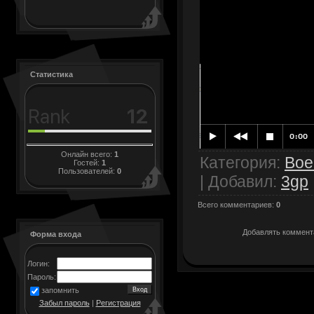
Статистика
Онлайн всего:
1
Категория
:
Вое
Гостей:
1
Пользователей:
0
|
Добавил
:
3gp
Всего комментариев
:
0
Добавлять коммента
Форма входа
Логин:
Пароль:
запомнить
Забыл пароль
|
Регистрация