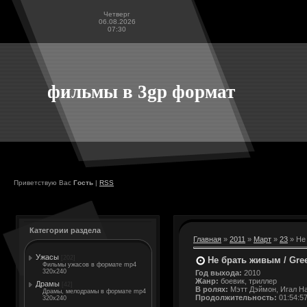
Четверг
06.08.2026
07:30
фильмы в 3gp формат
Приветствую Вас
Гость
|
RSS
Категории раздела
Главная
»
2011
»
Март
»
23
» Не
Ужасы
[202]
Не брать живым / Gre
Фильмы ужасов в формате mp4
320x240
Год выхода:
2010
Жанр:
боевик, триллер
Драмы
[42]
В ролях:
Мэтт Дэймон, Игал На
Драмы, мелодрамы в формате mp4
Продолжительность:
01:54:5
320x240