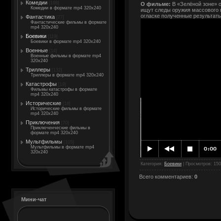
Комедии
[198]
О фильме:
В «Зелёной зоне» 
Комедии в формате mp4 320x240
ищут следы оружия массового 
огласке полученные результаты
Фантастика
[77]
Фантастические фильмы в формате
mp4 320x240
Боевики
[119]
Боевики в формате mp4 320x240
Военные
[14]
Военные фильмы в формате mp4
320x240
Триллеры
[132]
Триллеры в формате mp4 320x240
Катастрофы
[19]
Фильмы катастрофы в формате
mp4 320x240
Исторические
[18]
Исторические фильмы в формате
mp4 320x240
Приключения
[70]
Приключенческие фильмы в
формате mp4 320x240
Мультфильмы
[105]
Мультфильмы в формате mp4
320x240
Категория
:
Боевики
|
Просмотров
: 15
Всего комментариев
:
0
Мини-чат