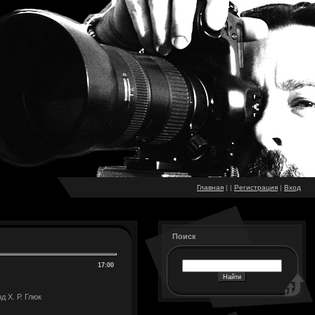
Главная
|
|
Регистрация
|
Вход
Поиск
17:00
 Х. Р. Глюк