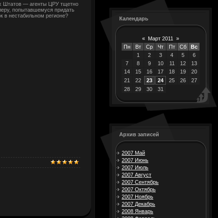
х Штатов — агенты ЦРУ тщетно
леру, попытавшемуся придать
ок в нестабильном регионе?
Календарь
«
Март 2011
»
Пн
Вт
Ср
Чт
Пт
Сб
Вс
1
2
3
4
5
6
7
8
9
10
11
12
13
14
15
16
17
18
19
20
21
22
23
24
25
26
27
28
29
30
31
Архив записей
2007 Май
2007 Июнь
2007 Июль
2007 Август
2007 Сентябрь
2007 Октябрь
2007 Ноябрь
2007 Декабрь
2008 Январь