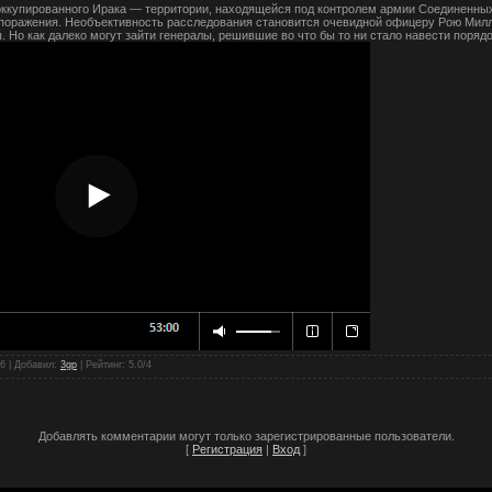
оккупированного Ирака — территории, находящейся под контролем армии Соединенны
поражения. Необъективность расследования становится очевидной офицеру Рою Мил
. Но как далеко могут зайти генералы, решившие во что бы то ни стало навести поряд
06 |
Добавил
:
3gp
|
Рейтинг
:
5.0
/
4
Добавлять комментарии могут только зарегистрированные пользователи.
[
Регистрация
|
Вход
]