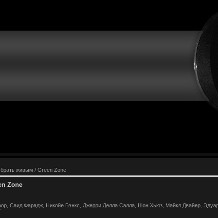
 брать живым / Green Zone
en Zone
ор, Саид Фарадж, Никойе Бэнкс, Джерри Делла Салла, Шон Хьюз, Майкл Двайер, Эдуард
7