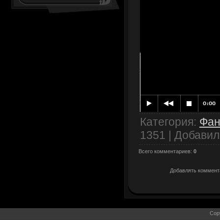
Категория
:
Фан
1351 |
Добавил
Всего комментариев
:
0
Добавлять коммента
Cop