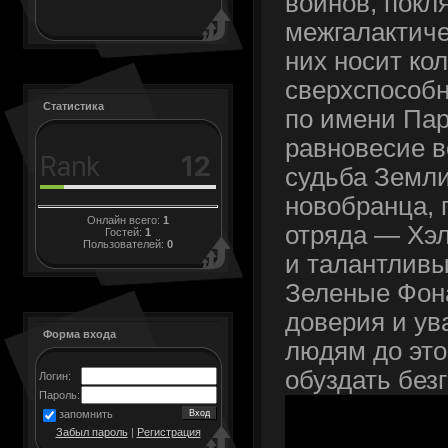
воинов, пок
межгалактиче
них носит ко
сверхспособн
Статистика
по имени Пар
равновесие в
судьба Земли
новобранца, 
Онлайн всего:
1
отряда — Хэл
Гостей:
1
Пользователей:
0
и талантливы
Зеленые Фон
доверия и ув
Форма входа
людям до это
обуздать без
Логин:
Пароль:
запомнить
Забыл пароль
|
Регистрация