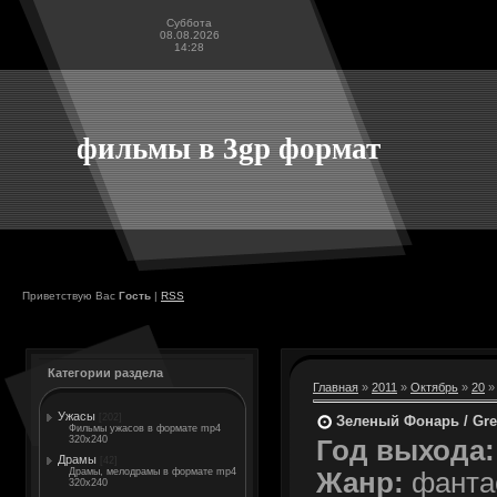
Суббота
08.08.2026
14:28
фильмы в 3gp формат
Приветствую Вас
Гость
|
RSS
Категории раздела
Главная
»
2011
»
Октябрь
»
20
»
Ужасы
[202]
Зеленый Фонарь / Gre
Фильмы ужасов в формате mp4
320x240
Год выхода:
Драмы
[42]
Драмы, мелодрамы в формате mp4
Жанр:
фантас
320x240