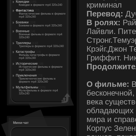
Комедии
[198]
криминал
Комедии в формате mp4 320x240
Фантастика
[77]
Перевод:
Ду
Фантастические фильмы в формате
mp4 320x240
В ролях:
Рай
Боевики
[119]
Боевики в формате mp4 320x240
Лайвли. Пите
Военные
[14]
Военные фильмы в формате mp4
Стронг.Темуэ
320x240
Триллеры
[132]
Крэйг.Джон Т
Триллеры в формате mp4 320x240
Катастрофы
[19]
Гриффит. Ни
Фильмы катастрофы в формате
mp4 320x240
Исторические
Продолжите
[18]
Исторические фильмы в формате
mp4 320x240
Приключения
[70]
Приключенческие фильмы в
О фильме:
В
формате mp4 320x240
Мультфильмы
[105]
бесконечной,
Мультфильмы в формате mp4
320x240
века существ
обладающих 
мира и справ
Мини-чат
Корпус Зелен