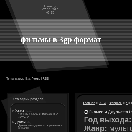
Пятница
07.08.2026
05:15
фильмы в 3gp формат
Приветствую Вас
Гость
|
RSS
Категории раздела
Главная
»
2013
»
Февраль
»
4
» 
Ужасы
[202]
Гномео и Джульетта / 
Фильмы ужасов в формате mp4
320x240
Год выхода:
Драмы
[42]
Драмы, мелодрамы в формате mp4
Жанр:
мультф
320x240