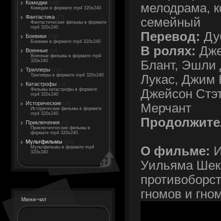
Комедии
[198]
мелодрама, к
Комедии в формате mp4 320x240
Фантастика
[77]
семейный
Фантастические фильмы в формате
mp4 320x240
Перевод:
Ду
Боевики
[119]
Боевики в формате mp4 320x240
В ролях:
Дже
Военные
[14]
Военные фильмы в формате mp4
Блант, Эшли 
320x240
Триллеры
[132]
Лукас, Джим 
Триллеры в формате mp4 320x240
Катастрофы
[19]
Джейсон Стэт
Фильмы катастрофы в формате
mp4 320x240
Исторические
Мерчант
[18]
Исторические фильмы в формате
mp4 320x240
Продолжите
Приключения
[70]
Приключенческие фильмы в
формате mp4 320x240
Мультфильмы
[105]
О фильме:
И
Мультфильмы в формате mp4
320x240
Уильяма Шекс
противоборс
гномов и гно
Мини-чат