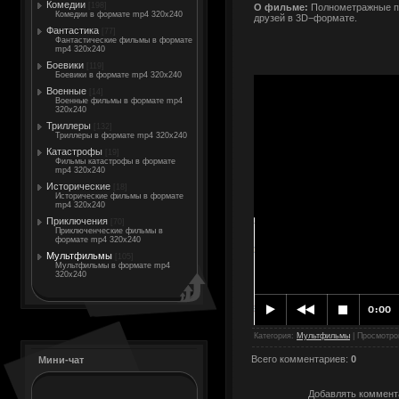
Комедии
[198]
О фильме:
Полнометражные пр
Комедии в формате mp4 320x240
друзей в 3D−формате.
Фантастика
[77]
Фантастические фильмы в формате
mp4 320x240
Боевики
[119]
Боевики в формате mp4 320x240
Военные
[14]
Военные фильмы в формате mp4
320x240
Триллеры
[132]
Триллеры в формате mp4 320x240
Катастрофы
[19]
Фильмы катастрофы в формате
mp4 320x240
Исторические
[18]
Исторические фильмы в формате
mp4 320x240
Приключения
[70]
Приключенческие фильмы в
формате mp4 320x240
Мультфильмы
[105]
Мультфильмы в формате mp4
320x240
Категория
:
Мультфильмы
|
Просмотро
Всего комментариев
:
0
Мини-чат
Добавлять коммента