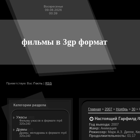
Воскресенье
09.08.2026
00:39
фильмы в 3gp формат
Приветствую Вас
Гость
|
RSS
Категории раздела
Главная
»
2007
»
Ноябрь
»
30
» 
Ужасы
[202]
Настоящий Гарфилд /Ga
Фильмы ужасов в формате mp4
320x240
Год выхода:
2007
Жанр:
Анимация
Драмы
[42]
Режиссер:
Марк А.З. Диппе, Кю
Драмы, мелодрамы в формате mp4
Продолжительность:
01:17
320x240