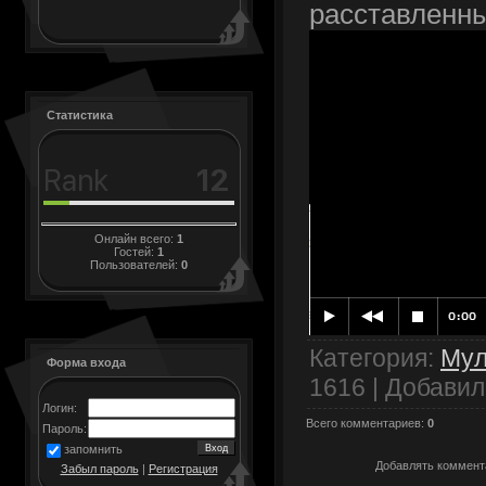
расставленн
Статистика
Онлайн всего:
1
Гостей:
1
Пользователей:
0
Категория
:
Му
Форма входа
1616 |
Добавил
Логин:
Всего комментариев
:
0
Пароль:
запомнить
Добавлять коммента
Забыл пароль
|
Регистрация