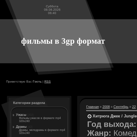
Суббота
08.08.2026
06:40
фильмы в 3gp формат
Приветствую Вас
Гость
|
RSS
Категории раздела
Главная
»
2008
»
Сентябрь
»
22
Ужасы
[202]
Хитрюга Джек / Jungled
Фильмы ужасов в формате mp4
320x240
Год выхода:
Драмы
[42]
Драмы, мелодрамы в формате mp4
Жанр:
Комеди
320x240