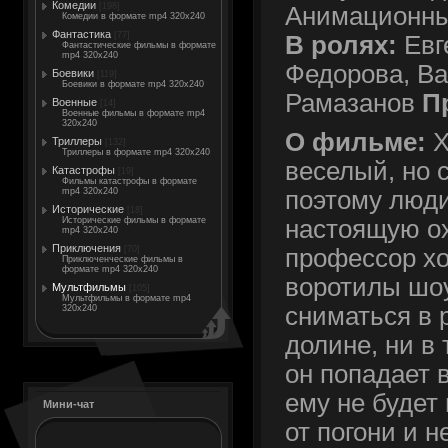
Комедии
[198]
Анимационн
Комедии в формате mp4 320x240
Фантастика
[77]
В ролях:
Евг
Фантастические фильмы в формате
mp4 320x240
Федорова, Ва
Боевики
[119]
Боевики в формате mp4 320x240
Рамазанов
П
Военные
[14]
Военные фильмы в формате mp4
320x240
О фильме:
Х
Триллеры
[132]
Триллеры в формате mp4 320x240
веселый, но 
Катастрофы
[19]
Фильмы катастрофы в формате
mp4 320x240
поэтому люди
Исторические
[18]
Исторические фильмы в формате
настоящую о
mp4 320x240
Приключения
[70]
профессор хо
Приключенческие фильмы в
формате mp4 320x240
воротилы шо
Мультфильмы
[105]
Мультфильмы в формате mp4
сниматься в 
320x240
долине, ни в 
он попадает 
ему не будет 
Мини-чат
от погони и н