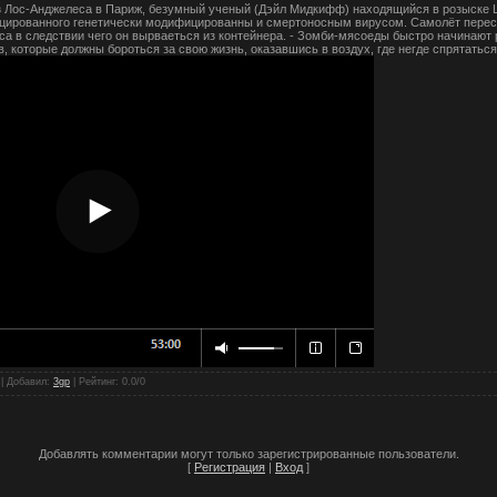
з Лос-Анджелеса в Париж, безумный ученый (Дэйл Мидкифф) находящийся в розыске Ц
цированного генетически модифицированны и смертоносным вирусом. Самолёт пересе
а в следствии чего он вырваеться из контейнера. - Зомби-мясоеды быстро начинают 
, которые должны бороться за свою жизнь, оказавшись в воздух, где негде спрятаться.
 |
Добавил
:
3gp
|
Рейтинг
:
0.0
/
0
Добавлять комментарии могут только зарегистрированные пользователи.
[
Регистрация
|
Вход
]