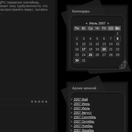
РУ; перевозит контейнер,
кает зону турбулентности, что
распространять вирус, пытаясь
Календарь
..
«
Июль 2007
»
Пн
Вт
Ср
Чт
Пт
Сб
Вс
1
2
3
4
5
6
7
8
9
10
11
12
13
14
15
16
17
18
19
20
21
22
23
24
25
26
27
28
29
30
31
Архив записей
2007 Май
2007 Июнь
2007 Июль
2007 Август
2007 Сентябрь
2007 Октябрь
2007 Ноябрь
2007 Декабрь