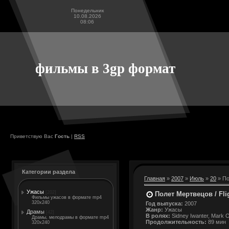
Понедельник
10.08.2026
08:06
фильмы в 3gp формат
Приветствую Вас
Гость
|
RSS
Категории раздела
Главная
»
2007
»
Июль
»
20
» По
Ужасы
[202]
Полет Мертвецов / Flig
Фильмы ужасов в формате mp4
320x240
Год выпуска:
2007
Жанр:
Ужасы
Драмы
[42]
В ролях:
Sidney Iwanter, Mark 
Драмы, мелодрамы в формате mp4
Продолжительность:
89 мин
320x240