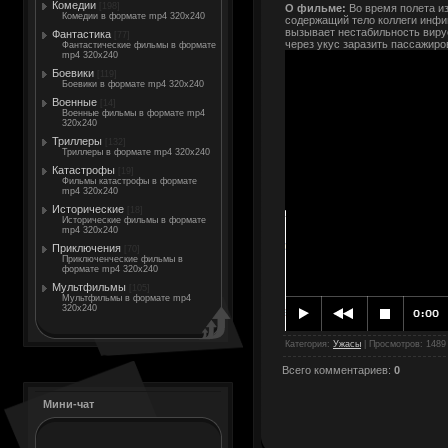
Комедии
[198]
О фильме:
Во время полета и
Комедии в формате mp4 320x240
содержащий тело коллеги инфи
вызывает нестабильность вирус
Фантастика
[77]
через укус заразить пассажиров
Фантастические фильмы в формате
mp4 320x240
Боевики
[119]
Боевики в формате mp4 320x240
Военные
[14]
Военные фильмы в формате mp4
320x240
Триллеры
[132]
Триллеры в формате mp4 320x240
Катастрофы
[19]
Фильмы катастрофы в формате
mp4 320x240
Исторические
[18]
Исторические фильмы в формате
mp4 320x240
Приключения
[70]
Приключенческие фильмы в
формате mp4 320x240
Мультфильмы
[105]
Мультфильмы в формате mp4
320x240
Категория
:
Ужасы
|
Просмотров
: 1489
Всего комментариев
:
0
Мини-чат